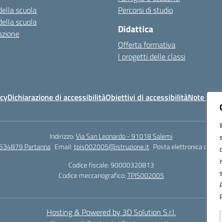
della scuola
Percorsi di studio
della scuola
Didattica
azione
Offerta formativa
I progetti delle classi
icy
Dichiarazione di accessibilità
Obiettivi di accessibilità
Note legal
Indirizzo:
Via San Leonardo - 91018 Salemi
534879 Partanna
Email:
tpis002005@istruzione.it
Posta elettronica certif
Codice fiscale: 90000320813
Codice meccanografico:
TPIS002005
Hosting & Powered by 3D Solution S.r.l.