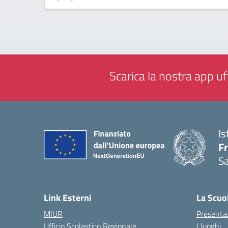
Scarica la nostra app uff
Is
Fr
Sa
— 
Link Esterni
La Scuo
MIUR
Presenta
Ufficio Scolastico Regionale
I luoghi