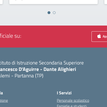
iciale su:
App
tituto di Istruzione Secondaria Superiore
ancesco D'Aguirre - Dante Alighieri
lemi - Partanna (TP)
Visita la pagina iniziale della scuola
la
I Servizi
zione
Personale scolastico
Famiglie e studenti