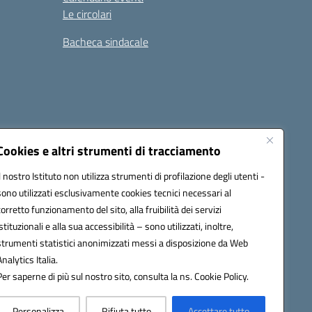
Le circolari
Bacheca sindacale
i
Seguici su:
Cookies e altri strumenti di tracciamento
Il nostro Istituto non utilizza strumenti di profilazione degli utenti -
sono utilizzati esclusivamente cookies tecnici necessari al
icata (PEC):
tpis002005@pec.istruzione.it
corretto funzionamento del sito, alla fruibilità dei servizi
istituzionali e alla sua accessibilità – sono utilizzati, inoltre,
strumenti statistici anonimizzati messi a disposizione da Web
Analytics Italia.
Per saperne di più sul nostro sito, consulta la ns. Cookie Policy.
Personalizza
Rifiuta tutto
Accettare tutto