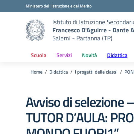
Vai ai contenuti
Vai al menu di navigazione
Vai al footer
Ministero dell'Istruzione e del Merito
Istituto di Istruzione Secondar
Francesco D'Aguirre - Dante A
Salemi - Partanna (TP)
Scuola
Servizi
Novità
Didattica
Home
Didattica
I progetti delle classi
PON
Avviso di selezione
TUTOR D’AULA: PRO
MONDO FUORI1”