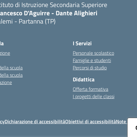
tituto di Istruzione Secondaria Superiore
ancesco D'Aguirre - Dante Alighieri
lemi - Partanna (TP)
Visita la pagina iniziale della scuola
la
I Servizi
zione
Personale scolastico
Famiglie e studenti
della scuola
Percorsi di studio
della scuola
Didattica
azione
Offerta formativa
I progetti delle classi
icy
Dichiarazione di accessibilità
Obiettivi di accessibilità
Note legal