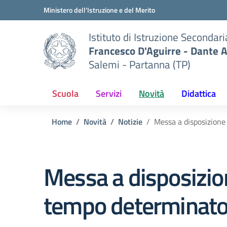
Vai ai contenuti
Vai al menu di navigazione
Vai al footer
Ministero dell'Istruzione e del Merito
Istituto di Istruzione Secondar
Francesco D'Aguirre - Dante A
Salemi - Partanna (TP)
Scuola
Servizi
Novità
Didattica
Home
Novità
Notizie
Messa a disposizione
Messa a disposizion
tempo determinato