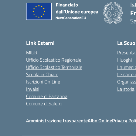
Is
Fr
Sa
— 
Link Esterni
La Scuo
MIUR
Presenta
Ufficio Scolastico Regionale
I luoghi
Ufficio Scolastico Territoriale
I numeri 
Scuola in Chiaro
Le carte 
Iscrizioni On Line
Organizz
Invalsi
La storia
Comune di Partanna
Comune di Salemi
Amministrazione trasparente
Albo Online
Privacy Pol