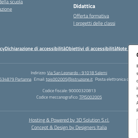
della scuola
Didattica
azione
Offerta formativa
I progetti delle classi
icy
Dichiarazione di accessibilità
Obiettivi di accessibilità
Note legal
Indirizzo:
Via San Leonardo - 91018 Salemi
534879 Partanna
Email:
tpis002005@istruzione.it
Posta elettronica certif
Codice fiscale: 90000320813
Codice meccanografico:
TPIS002005
Hosting & Powered by 3D Solution S.r.l.
Concept & Design by Designers Italia