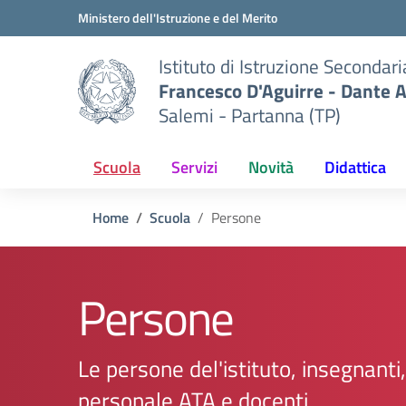
Vai ai contenuti
Vai al menu di navigazione
Vai al footer
Ministero dell'Istruzione e del Merito
Istituto di Istruzione Secondar
Francesco D'Aguirre - Dante A
Salemi - Partanna (TP)
Scuola
Servizi
Novità
Didattica
Home
Scuola
Persone
Persone
Le persone del'istituto, insegnanti,
personale ATA e docenti