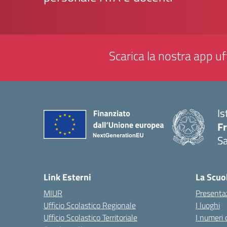
Scarica la nostra app uff
Is
Fr
Sa
— 
Link Esterni
La Scuo
MIUR
Presenta
Ufficio Scolastico Regionale
I luoghi
Ufficio Scolastico Territoriale
I numeri 