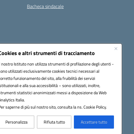
Bacheca sindacale
i
Seguici su:
Cookies e altri strumenti di tracciamento
Il nostro Istituto non utilizza strumenti di profilazione degli utenti -
sono utilizzati esclusivamente cookies tecnici necessari al
icata (PEC):
tpis002005@pec.istruzione.it
corretto funzionamento del sito, alla fruibilità dei servizi
istituzionali e alla sua accessibilità – sono utilizzati, inoltre,
strumenti statistici anonimizzati messi a disposizione da Web
Analytics Italia.
Per saperne di più sul nostro sito, consulta la ns. Cookie Policy.
Personalizza
Rifiuta tutto
Accettare tutto