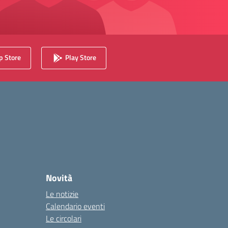
 Store
Play Store
Novità
Le notizie
Calendario eventi
Le circolari