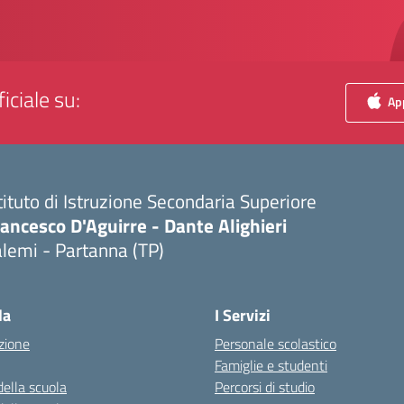
iciale su:
App
tituto di Istruzione Secondaria Superiore
ancesco D'Aguirre - Dante Alighieri
lemi - Partanna (TP)
Visita la pagina iniziale della scuola
la
I Servizi
zione
Personale scolastico
Famiglie e studenti
della scuola
Percorsi di studio