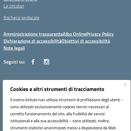
Le circolari
Bacheca sindacale
Amministrazione trasparente
Albo Online
Privacy Policy
Dichiarazione di accessibilità
Obiettivi di accessibilità
Note legali
Seguici su:
Indirizzo:
Via San Leonardo - 91018 Salemi
Centralino:
Cookies e altri strumenti di tracciamento
0924 534873 Salemi - 0924534879 Partanna
Email:
tpis002005@istruzione.it
Il nostro Istituto non utilizza strumenti di profilazione degli utenti -
Posta elettronica certificata (PEC):
tpis002005@pec.istruzione.it
sono utilizzati esclusivamente cookies tecnici necessari al
Codice fiscale: 90000320813
corretto funzionamento del sito, alla fruibilità dei servizi
Codice meccanografico:
TPIS002005
istituzionali e alla sua accessibilità – sono utilizzati, inoltre,
strumenti statistici anonimizzati messi a disposizione da Web