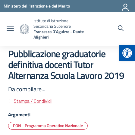
Vai ai contenuti
Vai al menu di navigazione
Vai al footer
Ministero dell'Istruzione e del Merito
Istituto di Istruzione
Secondaria Superiore
Francesco D'Aguirre - Dante
Alighieri
Apr
Pubblicazione graduatorie
definitiva docenti Tutor
Alternanza Scuola Lavoro 2019
Da compilare...
Stampa / Condividi
Argomenti
PON - Programma Operativo Nazionale