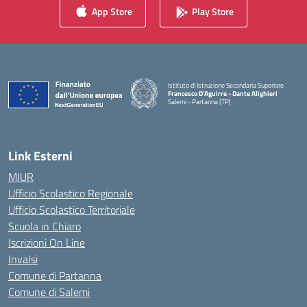
App Store
Play Store
Istituto di Istruzione Secondaria Superiore
Francesco D'Aguirre - Dante Alighieri
Salemi - Partanna (TP)
— Visita la pagina iniziale della scuola
Link Esterni
MIUR
Ufficio Scolastico Regionale
Ufficio Scolastico Territoriale
Scuola in Chiaro
Iscrizioni On Line
Invalsi
Comune di Partanna
Comune di Salemi