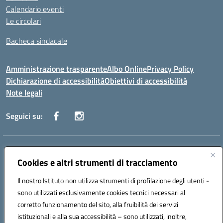
Calendario eventi
Le circolari
Bacheca sindacale
Amministrazione trasparente
Albo Online
Privacy Policy
Dichiarazione di accessibilità
Obiettivi di accessibilità
Note legali
Seguici su:
Indirizzo:
Via San Leonardo - 91018 Salemi
Centralino:
Cookies e altri strumenti di tracciamento
0924 534873 Salemi - 0924534879 Partanna
Email:
tpis002005@istruzione.it
Il nostro Istituto non utilizza strumenti di profilazione degli utenti -
Posta elettronica certificata (PEC):
tpis002005@pec.istruzione.it
sono utilizzati esclusivamente cookies tecnici necessari al
Codice fiscale: 90000320813
corretto funzionamento del sito, alla fruibilità dei servizi
Codice meccanografico:
TPIS002005
istituzionali e alla sua accessibilità – sono utilizzati, inoltre,