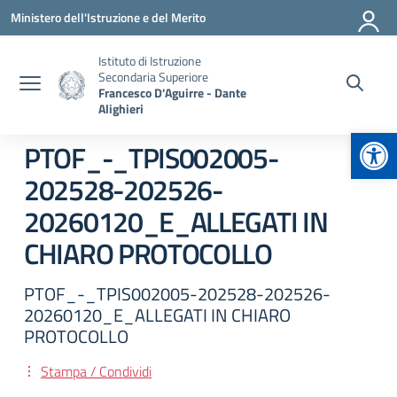
Vai ai contenuti
Vai al menu di navigazione
Vai al footer
Ministero dell'Istruzione e del Merito
Istituto di Istruzione
Secondaria Superiore
Francesco D'Aguirre - Dante
Alighieri
Apr
PTOF_-_TPIS002005-
202528-202526-
20260120_E_ALLEGATI IN
CHIARO PROTOCOLLO
PTOF_-_TPIS002005-202528-202526-
20260120_E_ALLEGATI IN CHIARO
PROTOCOLLO
Stampa / Condividi