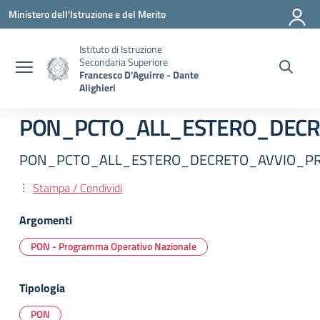
Vai ai contenuti
Vai al menu di navigazione
Vai al footer
Ministero dell'Istruzione e del Merito
Istituto di Istruzione
Secondaria Superiore
Francesco D'Aguirre - Dante
Alighieri
PON_PCTO_ALL_ESTERO_DECR
PON_PCTO_ALL_ESTERO_DECRETO_AVVIO_PR
Stampa / Condividi
Argomenti
PON - Programma Operativo Nazionale
Tipologia
PON