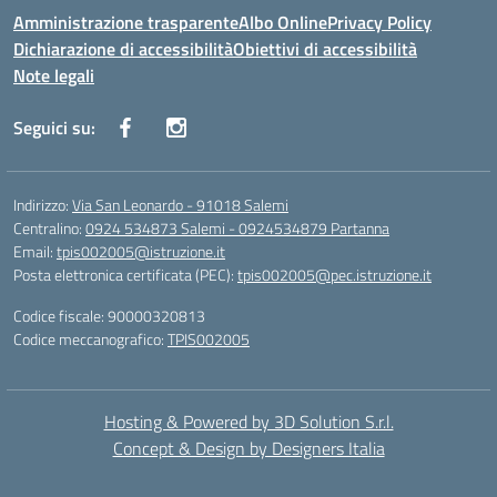
Amministrazione trasparente
Albo Online
Privacy Policy
Dichiarazione di accessibilità
Obiettivi di accessibilità
Note legali
Seguici su:
Indirizzo:
Via San Leonardo - 91018 Salemi
Centralino:
0924 534873 Salemi - 0924534879 Partanna
Email:
tpis002005@istruzione.it
Posta elettronica certificata (PEC):
tpis002005@pec.istruzione.it
Codice fiscale: 90000320813
Codice meccanografico:
TPIS002005
Hosting & Powered by 3D Solution S.r.l.
Concept & Design by Designers Italia