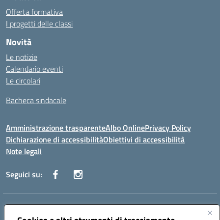
Offerta formativa
I progetti delle classi
Novità
Le notizie
Calendario eventi
Le circolari
Bacheca sindacale
Amministrazione trasparente
Albo Online
Privacy Policy
Dichiarazione di accessibilità
Obiettivi di accessibilità
Note legali
Seguici su:
Indirizzo:
Via San Leonardo - 91018 Salemi
Centralino:
0924 534873 Salemi - 0924534879 Partanna