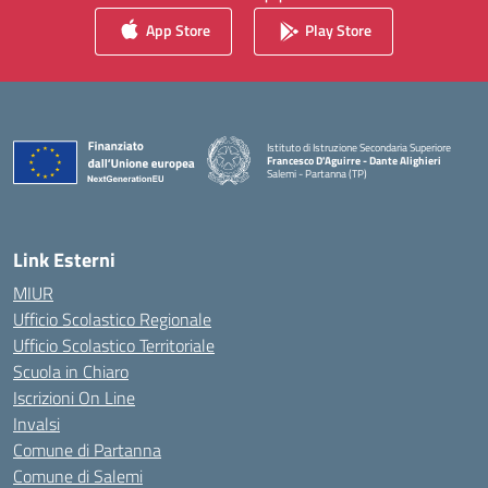
App Store
Play Store
Istituto di Istruzione Secondaria Superiore
Francesco D'Aguirre - Dante Alighieri
Salemi - Partanna (TP)
— Visita la pagina iniziale della scuola
Link Esterni
MIUR
Ufficio Scolastico Regionale
Ufficio Scolastico Territoriale
Scuola in Chiaro
Iscrizioni On Line
Invalsi
Comune di Partanna
Comune di Salemi