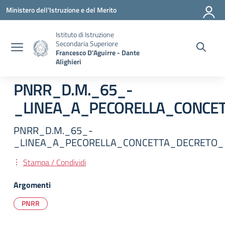
Vai ai contenuti
Vai al menu di navigazione
Vai al footer
Ministero dell'Istruzione e del Merito
Istituto di Istruzione
Secondaria Superiore
Francesco D'Aguirre - Dante
Alighieri
PNRR_D.M._65_-
_LINEA_A_PECORELLA_CONCE
PNRR_D.M._65_-
_LINEA_A_PECORELLA_CONCETTA_DECRETO_
Stampa / Condividi
Argomenti
PNRR