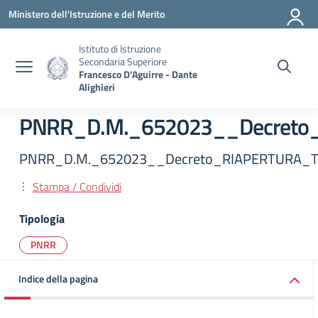
Vai ai contenuti
Vai al menu di navigazione
Vai al footer
Ministero dell'Istruzione e del Merito
Istituto di Istruzione
Secondaria Superiore
Francesco D'Aguirre - Dante
Alighieri
PNRR_D.M._652023__Decreto_RI
PNRR_D.M._652023__Decreto_RIAPERTURA_TERM
Stampa / Condividi
Tipologia
PNRR
Indice della pagina