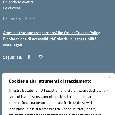
Calendario eventi
Le circolari
Bacheca sindacale
Amministrazione trasparente
Albo Online
Privacy Policy
Dichiarazione di accessibilità
Obiettivi di accessibilità
Note legali
Seguici su:
Indirizzo:
Via San Leonardo - 91018 Salemi
Centralino:
Cookies e altri strumenti di tracciamento
0924 534873 Salemi - 0924534879 Partanna
Email:
tpis002005@istruzione.it
Il nostro Istituto non utilizza strumenti di profilazione degli utenti -
Posta elettronica certificata (PEC):
tpis002005@pec.istruzione.it
sono utilizzati esclusivamente cookies tecnici necessari al
Codice fiscale: 90000320813
corretto funzionamento del sito, alla fruibilità dei servizi
Codice meccanografico:
TPIS002005
istituzionali e alla sua accessibilità – sono utilizzati, inoltre,
strumenti statistici anonimizzati messi a disposizione da Web