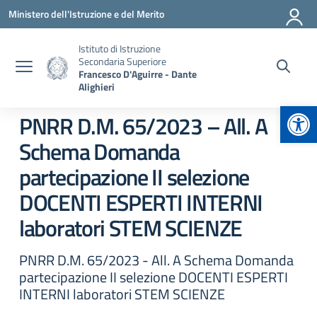
Vai ai contenuti
Vai al menu di navigazione
Vai al footer
Ministero dell'Istruzione e del Merito
Istituto di Istruzione
Secondaria Superiore
Francesco D'Aguirre - Dante
Alighieri
Apr
PNRR D.M. 65/2023 – All. A
Schema Domanda
partecipazione II selezione
DOCENTI ESPERTI INTERNI
laboratori STEM SCIENZE
PNRR D.M. 65/2023 - All. A Schema Domanda
partecipazione II selezione DOCENTI ESPERTI
INTERNI laboratori STEM SCIENZE