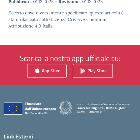
Pubblicato:
01.12.2025
-
Revisione:
01.12.2025
Eccetto dove diversamente specificato, questo articolo è
stato rilasciato sotto Licenza Creative Commons
Attribuzione 4.0 Italia.
Scarica la nostra app ufficiale su:
App Store
Play Store
Istituto di Istruzione Secondaria Superiore
Francesco D'Aguirre - Dante Alighieri
Salemi - Partanna (TP)
— Visita la pagina iniziale della scuola
Link Esterni