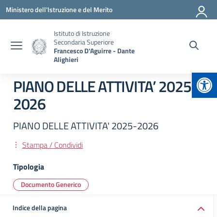
Vai ai contenuti
Vai al menu di navigazione
Vai al footer
Ministero dell'Istruzione e del Merito
Istituto di Istruzione
Secondaria Superiore
Francesco D'Aguirre - Dante
Alighieri
Apr
PIANO DELLE ATTIVITA’ 2025-
2026
PIANO DELLE ATTIVITA' 2025-2026
Stampa / Condividi
Tipologia
Documento Generico
Indice della pagina