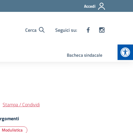
Accedi
Cerca
Seguici su:
Apr
Bacheca sindacale
Stampa / Condividi
rgomenti
Modulistica