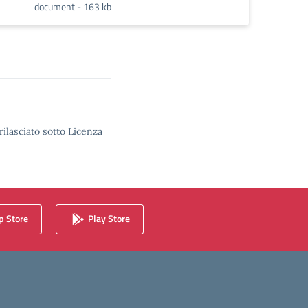
document - 163 kb
rilasciato sotto Licenza
 Store
Play Store