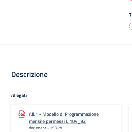
T
Descrizione
Allegati
All.1 - Modello di Programmazione
mensile permessi L.104_92
document - 153 kb