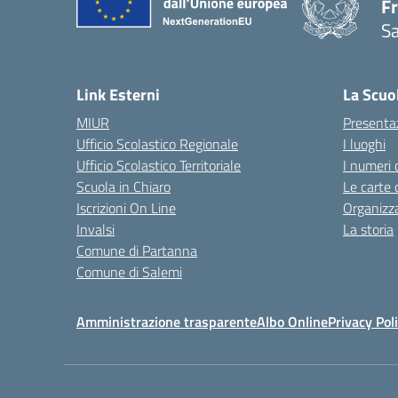
Fr
Sa
— 
Link Esterni
La Scuo
MIUR
Presenta
Ufficio Scolastico Regionale
I luoghi
Ufficio Scolastico Territoriale
I numeri 
Scuola in Chiaro
Le carte 
Iscrizioni On Line
Organizz
Invalsi
La storia
Comune di Partanna
Comune di Salemi
Amministrazione trasparente
Albo Online
Privacy Pol