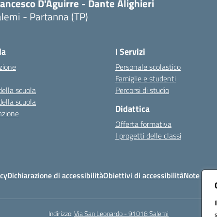
ancesco D'Aguirre - Dante Alighieri
lemi - Partanna (TP)
Visita la pagina iniziale della scuola
la
I Servizi
zione
Personale scolastico
Famiglie e studenti
della scuola
Percorsi di studio
della scuola
Didattica
azione
Offerta formativa
I progetti delle classi
icy
Dichiarazione di accessibilità
Obiettivi di accessibilità
Note legal
Indirizzo:
Via San Leonardo - 91018 Salemi