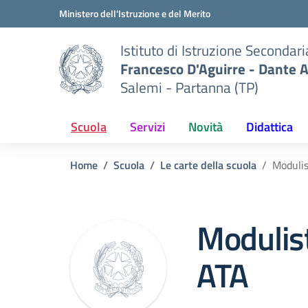
Vai ai contenuti
Vai al menu di navigazione
Vai al footer
Ministero dell'Istruzione e del Merito
Istituto di Istruzione Secondar
Francesco D'Aguirre - Dante A
Salemi - Partanna (TP)
Scuola
Servizi
Novità
Didattica
Home
Scuola
Le carte della scuola
Modulis
Modulist
ATA