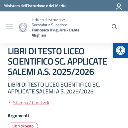
Vai ai contenuti
Vai al menu di navigazione
Vai al footer
Ministero dell'Istruzione e del Merito
Istituto di Istruzione
Secondaria Superiore
Francesco D'Aguirre - Dante
Alighieri
Apr
LIBRI DI TESTO LICEO
SCIENTIFICO SC. APPLICATE
SALEMI A.S. 2025/2026
LIBRI DI TESTO LICEO SCIENTIFICO SC.
APPLICATE SALEMI A.S. 2025/2026
Stampa / Condividi
Argomenti
Libri di testo