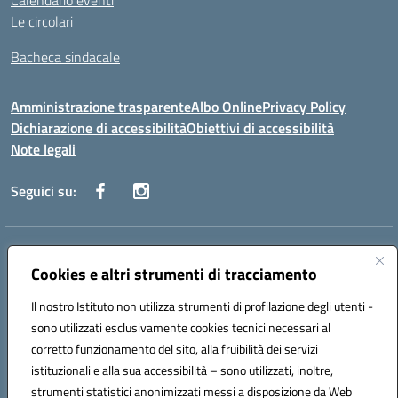
Calendario eventi
Le circolari
Bacheca sindacale
Amministrazione trasparente
Albo Online
Privacy Policy
Dichiarazione di accessibilità
Obiettivi di accessibilità
Note legali
Seguici su:
Indirizzo:
Via San Leonardo - 91018 Salemi
Centralino:
Cookies e altri strumenti di tracciamento
0924 534873 Salemi - 0924534879 Partanna
Email:
tpis002005@istruzione.it
Il nostro Istituto non utilizza strumenti di profilazione degli utenti -
Posta elettronica certificata (PEC):
tpis002005@pec.istruzione.it
sono utilizzati esclusivamente cookies tecnici necessari al
Codice fiscale: 90000320813
corretto funzionamento del sito, alla fruibilità dei servizi
Codice meccanografico:
TPIS002005
istituzionali e alla sua accessibilità – sono utilizzati, inoltre,
strumenti statistici anonimizzati messi a disposizione da Web