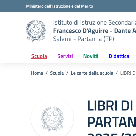
Vai ai contenuti
Vai al menu di navigazione
Vai al footer
Ministero dell'Istruzione e del Merito
Istituto di Istruzione Secondar
Francesco D'Aguirre - Dante A
Salemi - Partanna (TP)
Scuola
Servizi
Novità
Didattica
Home
Scuola
Le carte della scuola
LIBRI 
LIBRI DI
PARTAN