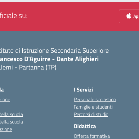
iciale su:
App
tituto di Istruzione Secondaria Superiore
ancesco D'Aguirre - Dante Alighieri
lemi - Partanna (TP)
Visita la pagina iniziale della scuola
la
I Servizi
zione
Personale scolastico
Famiglie e studenti
della scuola
Percorsi di studio
della scuola
Didattica
azione
Offerta formativa