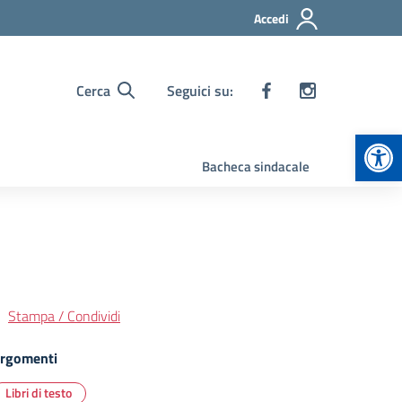
Accedi
Cerca
Seguici su:
Apr
Bacheca sindacale
Stampa / Condividi
rgomenti
Libri di testo