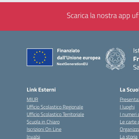
Scarica la nostra app uff
Is
Fr
Sa
— 
Link Esterni
La Scuo
MIUR
Presenta
Ufficio Scolastico Regionale
I luoghi
Ufficio Scolastico Territoriale
I numeri 
Scuola in Chiaro
Le carte 
Iscrizioni On Line
Organizz
Invalsi
La storia