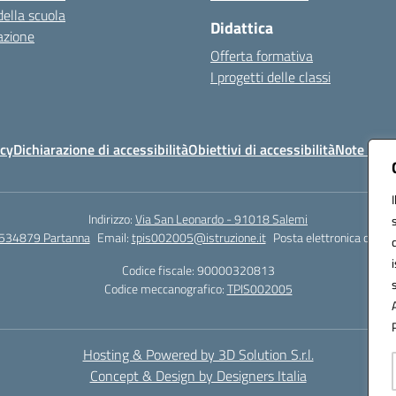
della scuola
Didattica
azione
Offerta formativa
I progetti delle classi
icy
Dichiarazione di accessibilità
Obiettivi di accessibilità
Note legal
Indirizzo:
Via San Leonardo - 91018 Salemi
534879 Partanna
Email:
tpis002005@istruzione.it
Posta elettronica certif
Codice fiscale: 90000320813
Codice meccanografico:
TPIS002005
Hosting & Powered by 3D Solution S.r.l.
Concept & Design by Designers Italia