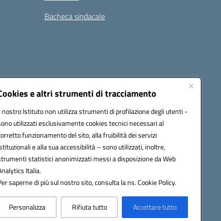
Bacheca sindacale
i
Seguici su:
Cookies e altri strumenti di tracciamento
Il nostro Istituto non utilizza strumenti di profilazione degli utenti -
sono utilizzati esclusivamente cookies tecnici necessari al
icata (PEC):
tpis002005@pec.istruzione.it
corretto funzionamento del sito, alla fruibilità dei servizi
istituzionali e alla sua accessibilità – sono utilizzati, inoltre,
strumenti statistici anonimizzati messi a disposizione da Web
Analytics Italia.
Per saperne di più sul nostro sito, consulta la ns. Cookie Policy.
Personalizza
Rifiuta tutto
Accettare tutto