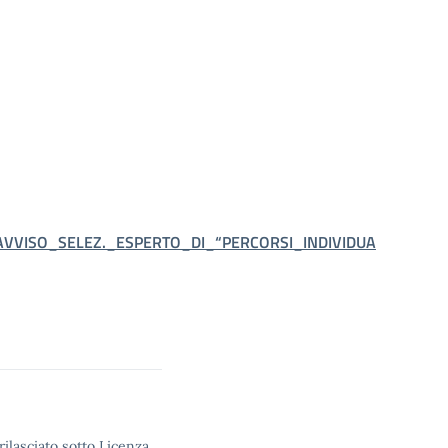
VISO_SELEZ._ESPERTO_DI_“PERCORSI_INDIVIDUA
rilasciato sotto Licenza