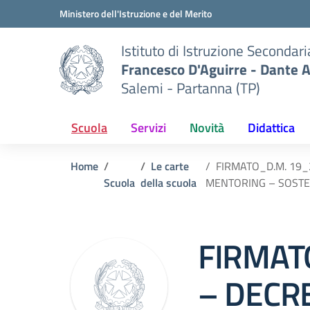
Vai ai contenuti
Vai al menu di navigazione
Vai al footer
Ministero dell'Istruzione e del Merito
Istituto di Istruzione Secondar
Francesco D'Aguirre - Dante A
Salemi - Partanna (TP)
Scuola
Servizi
Novità
Didattica
Home
Le carte
FIRMATO_D.M. 19_
Scuola
della scuola
MENTORING – SOSTEGN
FIRMAT
– DECR