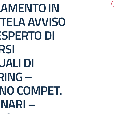
AMENTO IN
TELA AVVISO
ESPERTO DI
RSI
UALI DI
ING –
NO COMPET.
INARI –