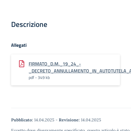
Descrizione
Allegati
FIRMATO_D.M._19_24_-
_DECRETO_ANNULLAMENTO_IN_AUTOTUTELA_AV
pdf - 349 kb
Pubblicato:
14.04.2025
-
Revisione:
14.04.2025
Eccetto dove diversamente specificato, questo articolo è stato 