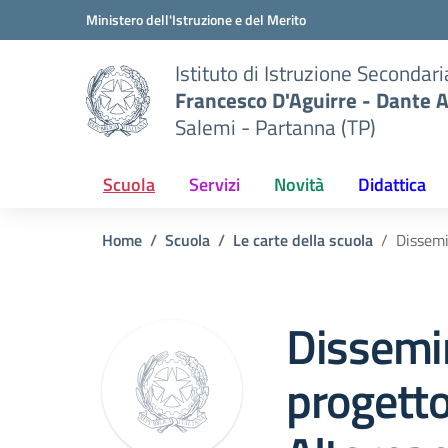
Vai ai contenuti
Vai al menu di navigazione
Vai al footer
Ministero dell'Istruzione e del Merito
Istituto di Istruzione Secondar
Francesco D'Aguirre - Dante A
Salemi - Partanna (TP)
Scuola
Servizi
Novità
Didattica
Home
Scuola
Le carte della scuola
Dissemi
Dissemi
progett