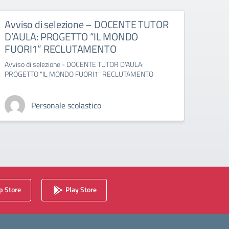
Avviso di selezione – DOCENTE TUTOR
Avvi
D’AULA: PROGETTO “IL MONDO
ESP
FUORI1” RECLUTAMENTO
1” –
Avviso di selezione - DOCENTE TUTOR D'AULA:
Avviso
PROGETTO "IL MONDO FUORI1" RECLUTAMENTO
MONDO
Personale scolastico
 Store
Play Store