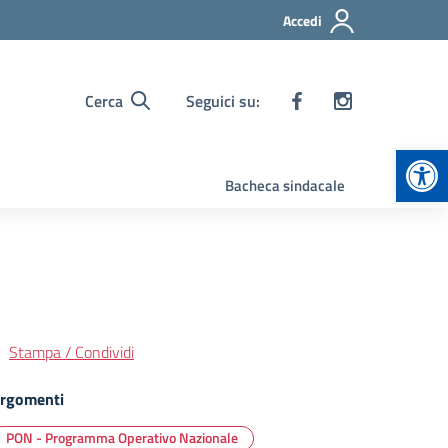
Accedi
Cerca
Seguici su:
Apr
Bacheca sindacale
Stampa / Condividi
rgomenti
PON - Programma Operativo Nazionale