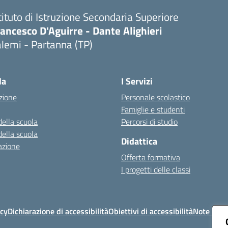
tituto di Istruzione Secondaria Superiore
ancesco D'Aguirre - Dante Alighieri
lemi - Partanna (TP)
Visita la pagina iniziale della scuola
la
I Servizi
zione
Personale scolastico
Famiglie e studenti
della scuola
Percorsi di studio
della scuola
Didattica
azione
Offerta formativa
I progetti delle classi
icy
Dichiarazione di accessibilità
Obiettivi di accessibilità
Note legal