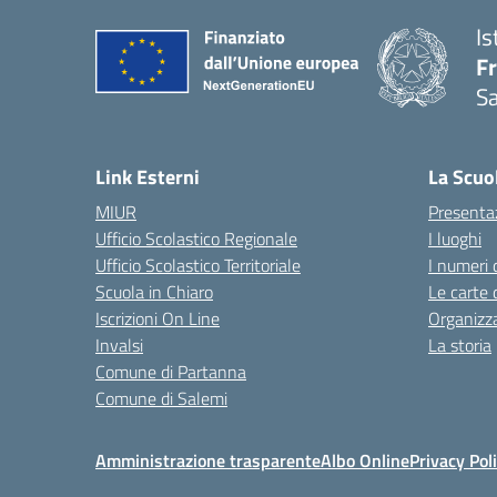
Is
Fr
Sa
— 
Link Esterni
La Scuo
MIUR
Presenta
Ufficio Scolastico Regionale
I luoghi
Ufficio Scolastico Territoriale
I numeri 
Scuola in Chiaro
Le carte 
Iscrizioni On Line
Organizz
Invalsi
La storia
Comune di Partanna
Comune di Salemi
Amministrazione trasparente
Albo Online
Privacy Pol