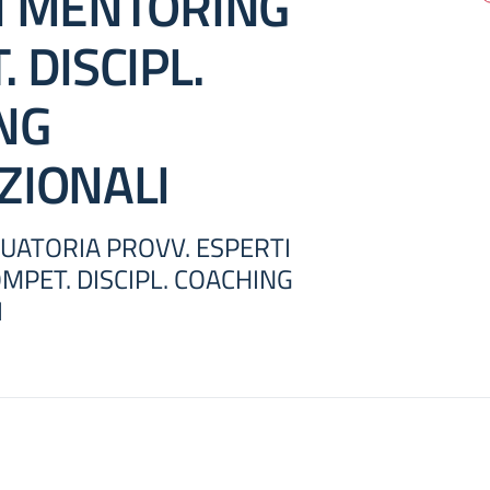
I MENTORING
 DISCIPL.
NG
ZIONALI
UATORIA PROVV. ESPERTI
PET. DISCIPL. COACHING
I