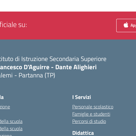
iciale su:
App
tituto di Istruzione Secondaria Superiore
ancesco D'Aguirre - Dante Alighieri
lemi - Partanna (TP)
Visita la pagina iniziale della scuola
la
I Servizi
zione
Personale scolastico
Famiglie e studenti
della scuola
Percorsi di studio
della scuola
Didattica
azione