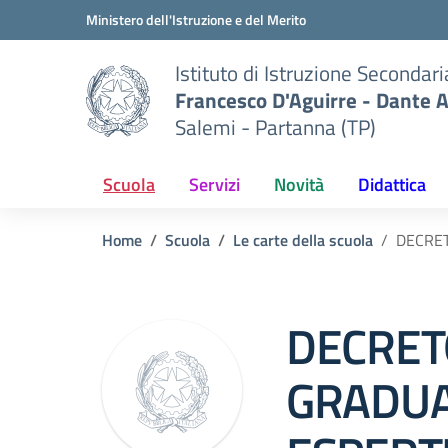
Vai ai contenuti
Vai al menu di navigazione
Vai al footer
Ministero dell'Istruzione e del Merito
Istituto di Istruzione Secondar
Francesco D'Aguirre - Dante A
Salemi - Partanna (TP)
Scuola
Servizi
Novità
Didattica
Home
Scuola
Le carte della scuola
DECRET
DECRET
GRADUA