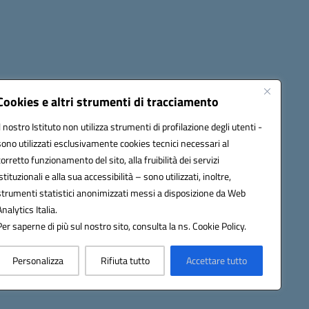
i
Seguici su:
Cookies e altri strumenti di tracciamento
Il nostro Istituto non utilizza strumenti di profilazione degli utenti -
sono utilizzati esclusivamente cookies tecnici necessari al
icata (PEC):
tpis002005@pec.istruzione.it
corretto funzionamento del sito, alla fruibilità dei servizi
istituzionali e alla sua accessibilità – sono utilizzati, inoltre,
strumenti statistici anonimizzati messi a disposizione da Web
Analytics Italia.
Per saperne di più sul nostro sito, consulta la ns. Cookie Policy.
Personalizza
Rifiuta tutto
Accettare tutto