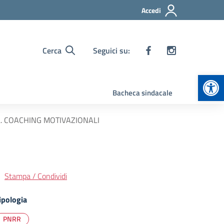
Accedi
Cerca
Seguici su:
Apr
Bacheca sindacale
. COACHING MOTIVAZIONALI
Stampa / Condividi
ipologia
PNRR