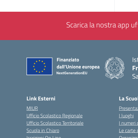
Scarica la nostra app uff
Is
Fr
Sa
— 
Link Esterni
La Scuo
MIUR
Presenta
Ufficio Scolastico Regionale
I luoghi
Ufficio Scolastico Territoriale
I numeri 
Scuola in Chiaro
Le carte 
Iscrizioni On Line
Organizz