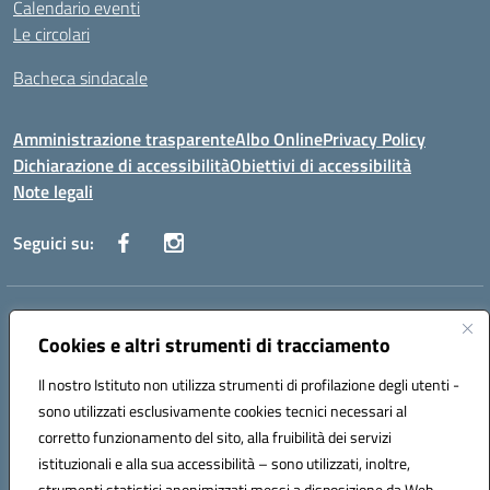
Calendario eventi
Le circolari
Bacheca sindacale
Amministrazione trasparente
Albo Online
Privacy Policy
Dichiarazione di accessibilità
Obiettivi di accessibilità
Note legali
Seguici su:
Indirizzo:
Via San Leonardo - 91018 Salemi
Centralino:
Cookies e altri strumenti di tracciamento
0924 534873 Salemi - 0924534879 Partanna
Email:
tpis002005@istruzione.it
Il nostro Istituto non utilizza strumenti di profilazione degli utenti -
Posta elettronica certificata (PEC):
tpis002005@pec.istruzione.it
sono utilizzati esclusivamente cookies tecnici necessari al
Codice fiscale: 90000320813
corretto funzionamento del sito, alla fruibilità dei servizi
Codice meccanografico:
TPIS002005
istituzionali e alla sua accessibilità – sono utilizzati, inoltre,
strumenti statistici anonimizzati messi a disposizione da Web