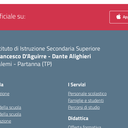
iciale su:
App
tituto di Istruzione Secondaria Superiore
ancesco D'Aguirre - Dante Alighieri
lemi - Partanna (TP)
Visita la pagina iniziale della scuola
la
I Servizi
zione
Personale scolastico
Famiglie e studenti
della scuola
Percorsi di studio
della scuola
Didattica
azione
Offerta formativa