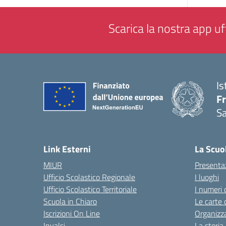
Scarica la nostra app uff
Is
Fr
Sa
— 
Link Esterni
La Scuo
MIUR
Presenta
Ufficio Scolastico Regionale
I luoghi
Ufficio Scolastico Territoriale
I numeri 
Scuola in Chiaro
Le carte 
Iscrizioni On Line
Organizz
Invalsi
La storia