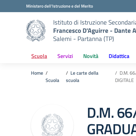
Vai ai contenuti
Vai al menu di navigazione
Vai al footer
Ministero dell'Istruzione e del Merito
Istituto di Istruzione Secondar
Francesco D'Aguirre - Dante A
Salemi - Partanna (TP)
Scuola
Servizi
Novità
Didattica
Home
Le carte della
D.M. 6
Scuola
scuola
DIGITALE
D.M. 6
GRADUA