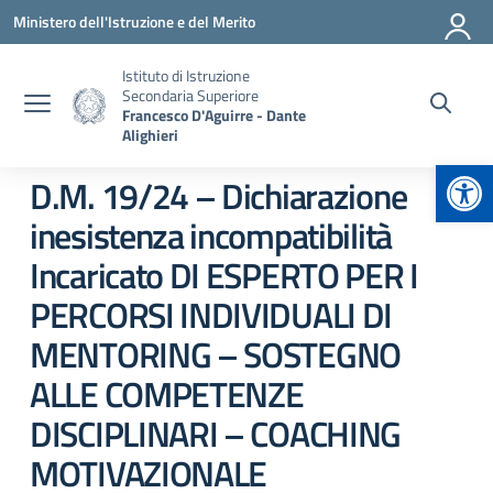
Vai ai contenuti
Vai al menu di navigazione
Vai al footer
Ministero dell'Istruzione e del Merito
Istituto di Istruzione
Secondaria Superiore
Francesco D'Aguirre - Dante
Alighieri
Apr
D.M. 19/24 – Dichiarazione
inesistenza incompatibilità
Incaricato DI ESPERTO PER I
PERCORSI INDIVIDUALI DI
MENTORING – SOSTEGNO
ALLE COMPETENZE
DISCIPLINARI – COACHING
MOTIVAZIONALE