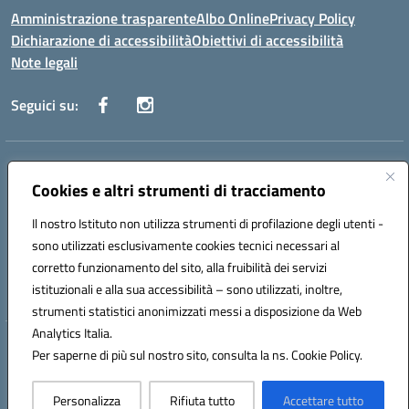
Amministrazione trasparente
Albo Online
Privacy Policy
Dichiarazione di accessibilità
Obiettivi di accessibilità
Note legali
Seguici su:
Indirizzo:
Via San Leonardo - 91018 Salemi
Centralino:
Cookies e altri strumenti di tracciamento
0924 534873 Salemi - 0924534879 Partanna
Email:
tpis002005@istruzione.it
Il nostro Istituto non utilizza strumenti di profilazione degli utenti -
Posta elettronica certificata (PEC):
tpis002005@pec.istruzione.it
sono utilizzati esclusivamente cookies tecnici necessari al
Codice fiscale: 90000320813
corretto funzionamento del sito, alla fruibilità dei servizi
Codice meccanografico:
TPIS002005
istituzionali e alla sua accessibilità – sono utilizzati, inoltre,
strumenti statistici anonimizzati messi a disposizione da Web
Analytics Italia.
Hosting & Powered by 3D Solution S.r.l.
Per saperne di più sul nostro sito, consulta la ns. Cookie Policy.
Concept & Design by Designers Italia
Personalizza
Rifiuta tutto
Accettare tutto