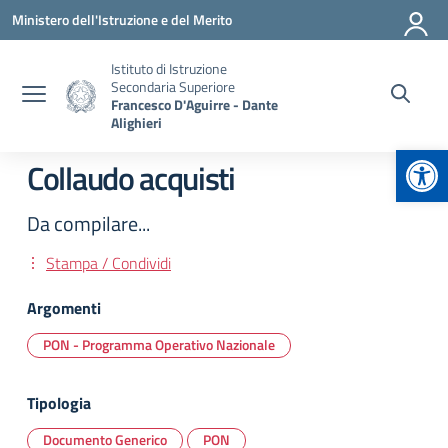
Vai ai contenuti
Vai al menu di navigazione
Vai al footer
Ministero dell'Istruzione e del Merito
Istituto di Istruzione
Secondaria Superiore
Francesco D'Aguirre - Dante
Alighieri
Apr
Collaudo acquisti
Da compilare...
Stampa / Condividi
Argomenti
PON - Programma Operativo Nazionale
Tipologia
Documento Generico
PON