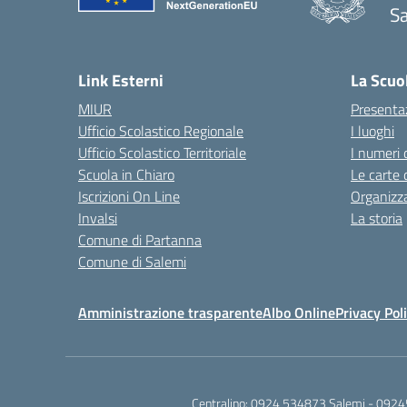
Sa
— 
Link Esterni
La Scuo
MIUR
Presenta
Ufficio Scolastico Regionale
I luoghi
Ufficio Scolastico Territoriale
I numeri 
Scuola in Chiaro
Le carte 
Iscrizioni On Line
Organizz
Invalsi
La storia
Comune di Partanna
Comune di Salemi
Amministrazione trasparente
Albo Online
Privacy Pol
Centralino:
0924 534873 Salemi - 0924