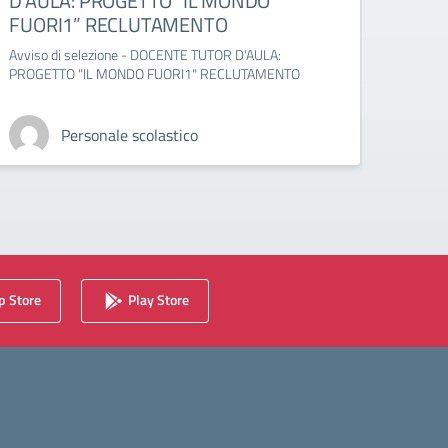
D’AULA: PROGETTO “IL MONDO
ESP
FUORI1” RECLUTAMENTO
1” –
Avviso di selezione - DOCENTE TUTOR D'AULA:
Avviso
PROGETTO "IL MONDO FUORI1" RECLUTAMENTO
MONDO
Personale scolastico
 Store
Play Store