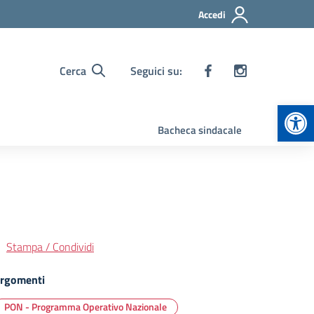
Accedi
Cerca
Seguici su:
Apr
Bacheca sindacale
Stampa / Condividi
rgomenti
PON - Programma Operativo Nazionale