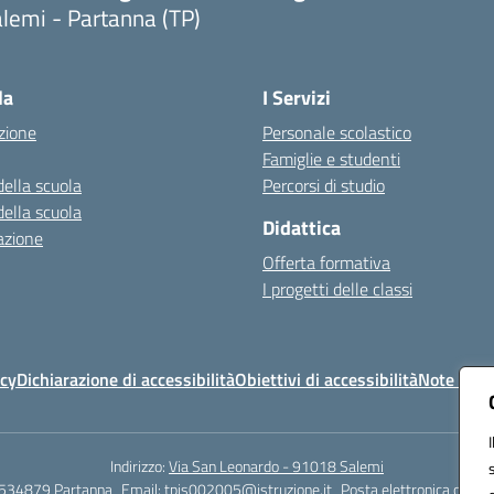
lemi - Partanna (TP)
Visita la pagina iniziale della scuola
la
I Servizi
zione
Personale scolastico
Famiglie e studenti
della scuola
Percorsi di studio
della scuola
Didattica
azione
Offerta formativa
I progetti delle classi
icy
Dichiarazione di accessibilità
Obiettivi di accessibilità
Note legal
Indirizzo:
Via San Leonardo - 91018 Salemi
534879 Partanna
Email:
tpis002005@istruzione.it
Posta elettronica certif