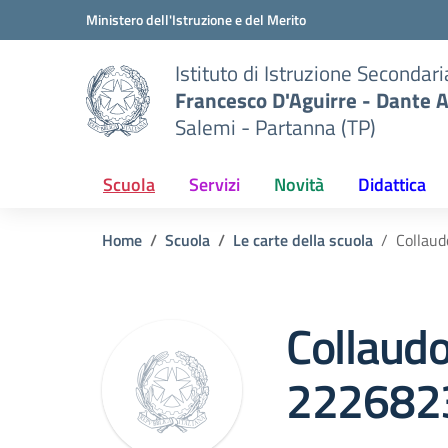
Vai ai contenuti
Vai al menu di navigazione
Vai al footer
Ministero dell'Istruzione e del Merito
Istituto di Istruzione Secondar
Francesco D'Aguirre - Dante A
Salemi - Partanna (TP)
Scuola
Servizi
Novità
Didattica
Home
Scuola
Le carte della scuola
Collau
Collaudo
222682