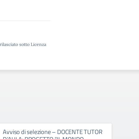
rilasciato sotto Licenza
Avviso di selezione – DOCENTE TUTOR
Avvi