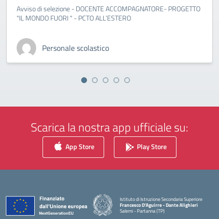
Avviso di selezione - DOCENTE ACCOMPAGNATORE- PROGETTO
"IL MONDO FUORI " - PCTO ALL’ESTERO
Personale scolastico
Scarica la nostra app ufficiale su:
App Store
Play Store
Istituto di Istruzione Secondaria Superiore
Francesco D'Aguirre - Dante Alighieri
Salemi - Partanna (TP)
— Visita la pagina iniziale della scuola