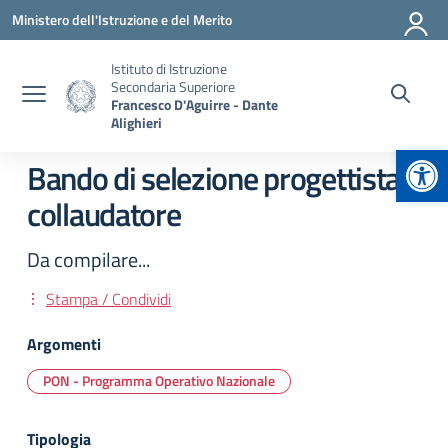
Vai ai contenuti
Vai al menu di navigazione
Vai al footer
Ministero dell'Istruzione e del Merito
Istituto di Istruzione
Secondaria Superiore
Francesco D'Aguirre - Dante
Alighieri
Apr
Bando di selezione progettista e
collaudatore
Da compilare...
Stampa / Condividi
Argomenti
PON - Programma Operativo Nazionale
Tipologia