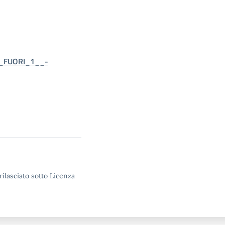
_FUORI_1__-
rilasciato sotto Licenza