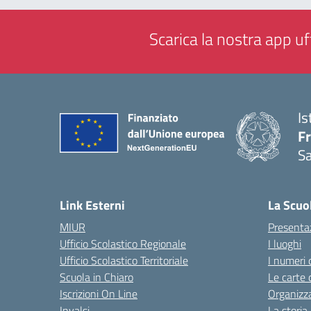
Scarica la nostra app uff
Is
Fr
Sa
— 
Link Esterni
La Scuo
MIUR
Presenta
Ufficio Scolastico Regionale
I luoghi
Ufficio Scolastico Territoriale
I numeri 
Scuola in Chiaro
Le carte 
Iscrizioni On Line
Organizz
Invalsi
La storia