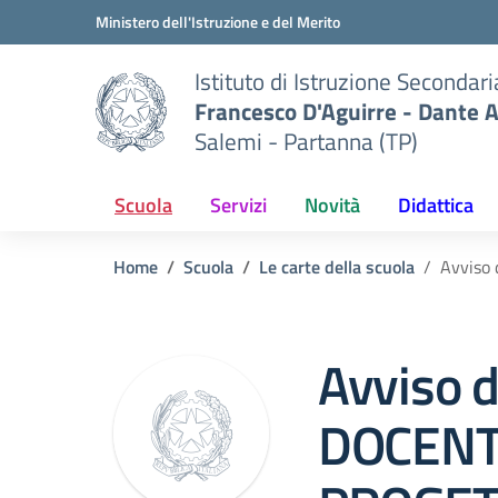
Vai ai contenuti
Vai al menu di navigazione
Vai al footer
Ministero dell'Istruzione e del Merito
Istituto di Istruzione Secondar
Francesco D'Aguirre - Dante A
Salemi - Partanna (TP)
Scuola
Servizi
Novità
Didattica
Home
Scuola
Le carte della scuola
Avviso
Avviso d
DOCENT