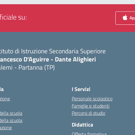
iciale su:
App
tituto di Istruzione Secondaria Superiore
ancesco D'Aguirre - Dante Alighieri
lemi - Partanna (TP)
Visita la pagina iniziale della scuola
la
I Servizi
zione
Personale scolastico
Famiglie e studenti
della scuola
Percorsi di studio
della scuola
Didattica
azione
Offerta formativa