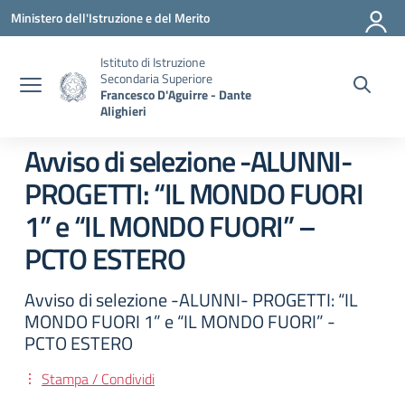
Vai ai contenuti
Vai al menu di navigazione
Vai al footer
Ministero dell'Istruzione e del Merito
Istituto di Istruzione
Secondaria Superiore
Francesco D'Aguirre - Dante
Alighieri
Avviso di selezione -ALUNNI-
PROGETTI: “IL MONDO FUORI
1” e “IL MONDO FUORI” –
PCTO ESTERO
Avviso di selezione -ALUNNI- PROGETTI: “IL
MONDO FUORI 1” e “IL MONDO FUORI” -
PCTO ESTERO
Stampa / Condividi