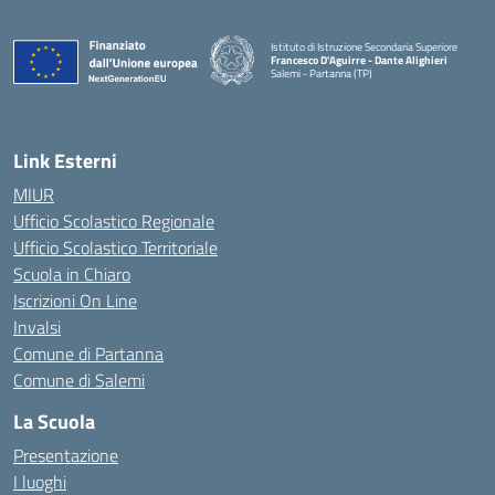
Istituto di Istruzione Secondaria Superiore
Francesco D'Aguirre - Dante Alighieri
Salemi - Partanna (TP)
— Visita la pagina iniziale della scuola
Link Esterni
MIUR
Ufficio Scolastico Regionale
Ufficio Scolastico Territoriale
Scuola in Chiaro
Iscrizioni On Line
Invalsi
Comune di Partanna
Comune di Salemi
La Scuola
Presentazione
I luoghi