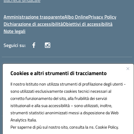
Bacheca sindacale
Amministrazione trasparente
Albo Online
Privacy Policy
Dichiarazione di accessibilità
Obiettivi di accessibilità
Note legali
Seguici su:
Indirizzo:
Via San Leonardo - 91018 Salemi
Centralino:
Cookies e altri strumenti di tracciamento
0924 534873 Salemi - 0924534879 Partanna
Email:
tpis002005@istruzione.it
Il nostro Istituto non utilizza strumenti di profilazione degli utenti -
Posta elettronica certificata (PEC):
tpis002005@pec.istruzione.it
sono utilizzati esclusivamente cookies tecnici necessari al
Codice fiscale: 90000320813
corretto funzionamento del sito, alla fruibilità dei servizi
Codice meccanografico:
TPIS002005
istituzionali e alla sua accessibilità – sono utilizzati, inoltre,
strumenti statistici anonimizzati messi a disposizione da Web
Analytics Italia.
Hosting & Powered by 3D Solution S.r.l.
Per saperne di più sul nostro sito, consulta la ns. Cookie Policy.
Concept & Design by Designers Italia