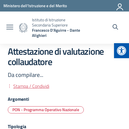
Vai ai contenuti
Vai al menu di navigazione
Vai al footer
Ministero dell'Istruzione e del Merito
Istituto di Istruzione
Secondaria Superiore
Francesco D'Aguirre - Dante
Alighieri
Apr
Attestazione di valutazione
collaudatore
Da compilare...
Stampa / Condividi
Argomenti
PON - Programma Operativo Nazionale
Tipologia