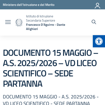
Vai ai contenuti
Vai al menu di navigazione
Vai al footer
Ministero dell'Istruzione e del Merito
Istituto di Istruzione
Secondaria Superiore
Francesco D'Aguirre - Dante
Alighieri
Apr
DOCUMENTO 15 MAGGIO –
A.S. 2025/2026 – VD LICEO
SCIENTIFICO – SEDE
PARTANNA
DOCUMENTO 15 MAGGIO - A.S. 2025/2026 -
VD LICEO SCIENTIFICO - SEDE PARTANNA