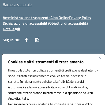
Bacheca sindacale
Amministrazione trasparente
Albo Online
Privacy Policy
Dichiarazione di accessibilità
Obiettivi di accessibilità
Note legali
Seguici su:
Indirizzo:
Via San Leonardo - 91018 Salemi
Centralino:
Cookies e altri strumenti di tracciamento
0924 534873 Salemi - 0924534879 Partanna
Email:
tpis002005@istruzione.it
Il nostro Istituto non utilizza strumenti di profilazione degli utenti -
Posta elettronica certificata (PEC):
tpis002005@pec.istruzione.it
sono utilizzati esclusivamente cookies tecnici necessari al
Codice fiscale: 90000320813
corretto funzionamento del sito, alla fruibilità dei servizi
Codice meccanografico:
TPIS002005
istituzionali e alla sua accessibilità – sono utilizzati, inoltre,
strumenti statistici anonimizzati messi a disposizione da Web
Analytics Italia.
Hosting & Powered by 3D Solution S.r.l.
Per saperne di più sul nostro sito, consulta la ns. Cookie Policy.