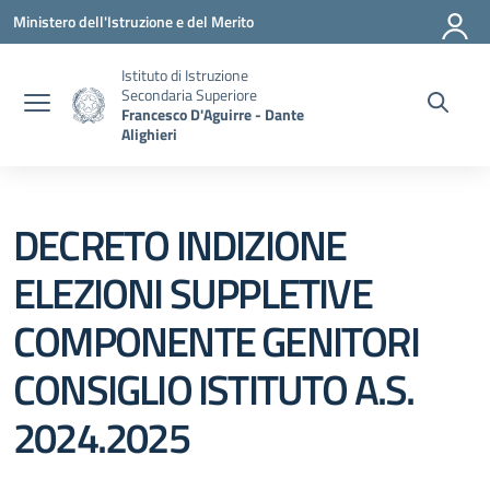
Vai ai contenuti
Vai al menu di navigazione
Vai al footer
Ministero dell'Istruzione e del Merito
Istituto di Istruzione
Secondaria Superiore
Francesco D'Aguirre - Dante
Alighieri
DECRETO INDIZIONE
ELEZIONI SUPPLETIVE
COMPONENTE GENITORI
CONSIGLIO ISTITUTO A.S.
2024.2025