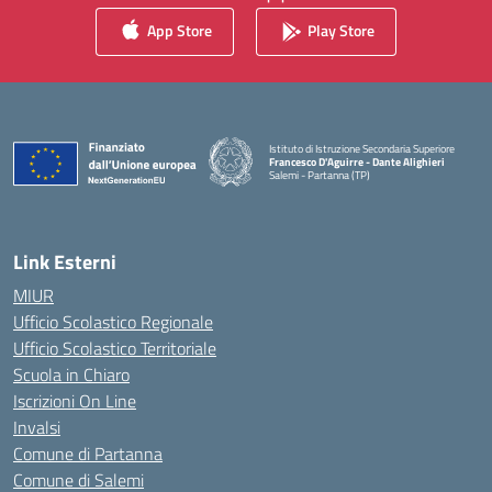
App Store
Play Store
Istituto di Istruzione Secondaria Superiore
Francesco D'Aguirre - Dante Alighieri
Salemi - Partanna (TP)
— Visita la pagina iniziale della scuola
Link Esterni
MIUR
Ufficio Scolastico Regionale
Ufficio Scolastico Territoriale
Scuola in Chiaro
Iscrizioni On Line
Invalsi
Comune di Partanna
Comune di Salemi