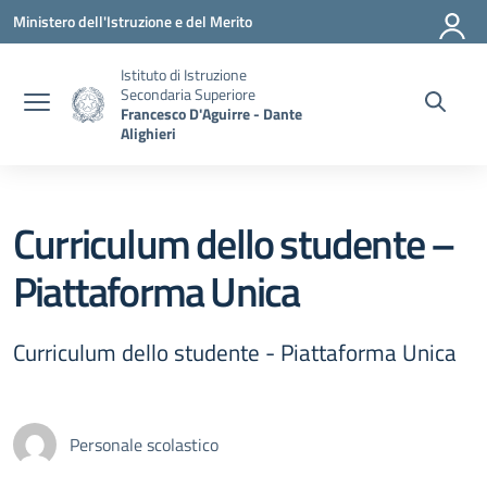
Vai ai contenuti
Vai al menu di navigazione
Vai al footer
Ministero dell'Istruzione e del Merito
Istituto di Istruzione
Secondaria Superiore
Francesco D'Aguirre - Dante
Alighieri
Curriculum dello studente –
Piattaforma Unica
Curriculum dello studente - Piattaforma Unica
Personale scolastico