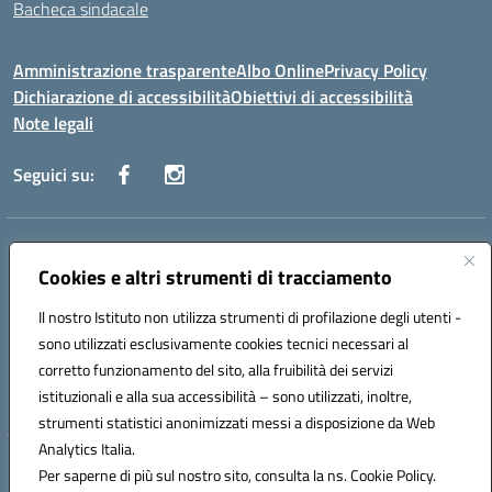
Bacheca sindacale
Amministrazione trasparente
Albo Online
Privacy Policy
Dichiarazione di accessibilità
Obiettivi di accessibilità
Note legali
Seguici su:
Indirizzo:
Via San Leonardo - 91018 Salemi
Centralino:
Cookies e altri strumenti di tracciamento
0924 534873 Salemi - 0924534879 Partanna
Email:
tpis002005@istruzione.it
Il nostro Istituto non utilizza strumenti di profilazione degli utenti -
Posta elettronica certificata (PEC):
tpis002005@pec.istruzione.it
sono utilizzati esclusivamente cookies tecnici necessari al
Codice fiscale: 90000320813
corretto funzionamento del sito, alla fruibilità dei servizi
Codice meccanografico:
TPIS002005
istituzionali e alla sua accessibilità – sono utilizzati, inoltre,
strumenti statistici anonimizzati messi a disposizione da Web
Analytics Italia.
Hosting & Powered by 3D Solution S.r.l.
Per saperne di più sul nostro sito, consulta la ns. Cookie Policy.