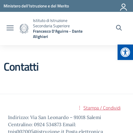
Vai ai contenuti
Vai al menu di navigazione
Vai al footer
Ministero dell'Istruzione e del Merito
Istituto di Istruzione
Secondaria Superiore
Francesco D'Aguirre - Dante
Alighieri
Apr
Contatti
Stampa / Condividi
Indirizzo: Via San Leonardo – 91018 Salemi
Centralino: 0924 534873 Email:
tpis002005@istruzione.it Posta elettronica