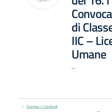
del 16.
Convoca
di Class
IIC – Li
Umane
...
Stampa / Condividi