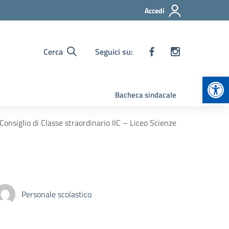
Accedi
Cerca
Seguici su:
Apr
Bacheca sindacale
onsiglio di Classe straordinario IIC – Liceo Scienze
Personale scolastico