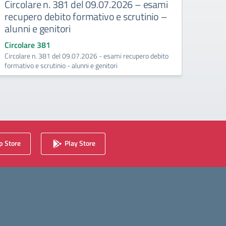
Circolare n. 381 del 09.07.2026 – esami
Circ
recupero debito formativo e scrutinio –
recup
alunni e genitori
25/
Circolare 381
Circo
Circolare n. 381 del 09.07.2026 - esami recupero debito
Esami 
formativo e scrutinio - alunni e genitori
(Conte
 Store
Play Store