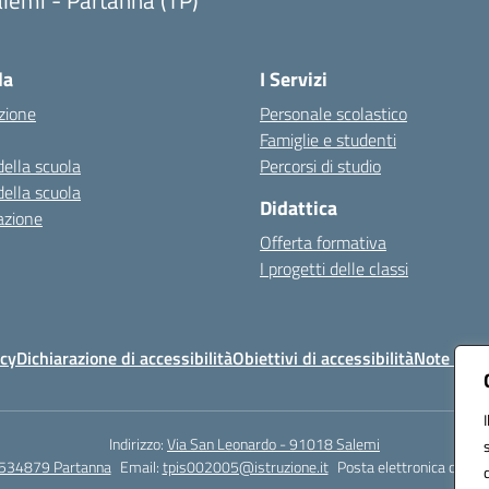
lemi - Partanna (TP)
Visita la pagina iniziale della scuola
la
I Servizi
zione
Personale scolastico
Famiglie e studenti
della scuola
Percorsi di studio
della scuola
Didattica
azione
Offerta formativa
I progetti delle classi
icy
Dichiarazione di accessibilità
Obiettivi di accessibilità
Note legal
Indirizzo:
Via San Leonardo - 91018 Salemi
534879 Partanna
Email:
tpis002005@istruzione.it
Posta elettronica certif