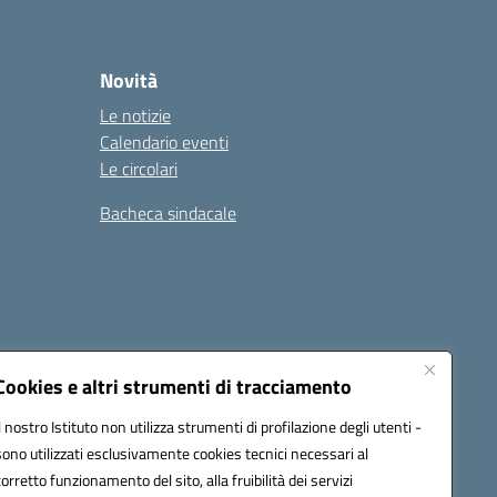
Novità
Le notizie
Calendario eventi
Le circolari
Bacheca sindacale
i
Seguici su:
Cookies e altri strumenti di tracciamento
Il nostro Istituto non utilizza strumenti di profilazione degli utenti -
sono utilizzati esclusivamente cookies tecnici necessari al
icata (PEC):
tpis002005@pec.istruzione.it
corretto funzionamento del sito, alla fruibilità dei servizi