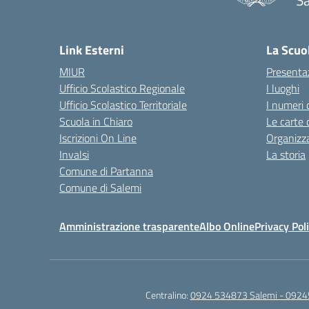
Sa
— 
Link Esterni
La Scuo
MIUR
Presenta
Ufficio Scolastico Regionale
I luoghi
Ufficio Scolastico Territoriale
I numeri 
Scuola in Chiaro
Le carte 
Iscrizioni On Line
Organizz
Invalsi
La storia
Comune di Partanna
Comune di Salemi
Amministrazione trasparente
Albo Online
Privacy Pol
Centralino:
0924 534873 Salemi - 0924