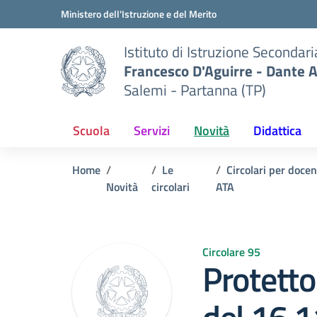
Vai ai contenuti
Vai al menu di navigazione
Vai al footer
Ministero dell'Istruzione e del Merito
Istituto di Istruzione Secondar
Francesco D'Aguirre - Dante A
Salemi - Partanna (TP)
Scuola
Servizi
Novità
Didattica
Home
Le
Circolari per docen
Novità
circolari
ATA
Circolare 95
Protetto