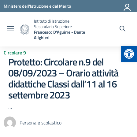
Vai ai contenuti
Vai al menu di navigazione
Vai al footer
Ministero dell'Istruzione e del Merito
Istituto di Istruzione
Secondaria Superiore
Francesco D'Aguirre - Dante
Alighieri
Apr
Circolare 9
Protetto: Circolare n.9 del
08/09/2023 – Orario attività
didattiche Classi dall’11 al 16
settembre 2023
...
Personale scolastico