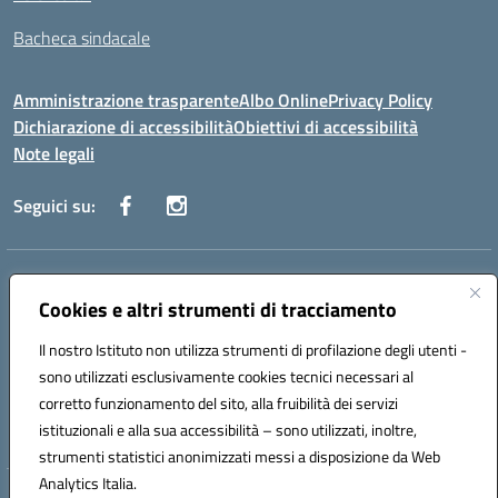
Bacheca sindacale
Amministrazione trasparente
Albo Online
Privacy Policy
Dichiarazione di accessibilità
Obiettivi di accessibilità
Note legali
Seguici su:
Indirizzo:
Via San Leonardo - 91018 Salemi
Centralino:
Cookies e altri strumenti di tracciamento
0924 534873 Salemi - 0924534879 Partanna
Email:
tpis002005@istruzione.it
Il nostro Istituto non utilizza strumenti di profilazione degli utenti -
Posta elettronica certificata (PEC):
tpis002005@pec.istruzione.it
sono utilizzati esclusivamente cookies tecnici necessari al
Codice fiscale: 90000320813
corretto funzionamento del sito, alla fruibilità dei servizi
Codice meccanografico:
TPIS002005
istituzionali e alla sua accessibilità – sono utilizzati, inoltre,
strumenti statistici anonimizzati messi a disposizione da Web
Analytics Italia.