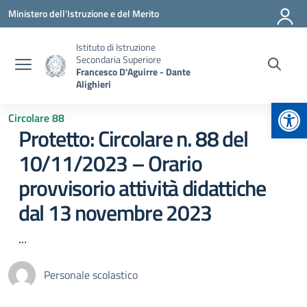
Vai ai contenuti
Vai al menu di navigazione
Vai al footer
Ministero dell'Istruzione e del Merito
Istituto di Istruzione
Secondaria Superiore
Francesco D'Aguirre - Dante
Alighieri
Apr
Circolare 88
Protetto: Circolare n. 88 del
10/11/2023 – Orario
provvisorio attività didattiche
dal 13 novembre 2023
...
Personale scolastico