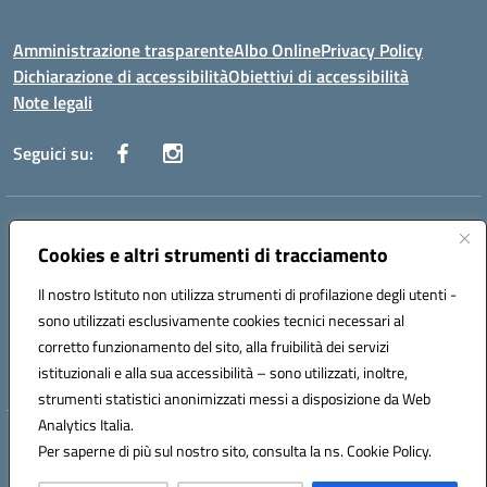
Amministrazione trasparente
Albo Online
Privacy Policy
Dichiarazione di accessibilità
Obiettivi di accessibilità
Note legali
Seguici su:
Indirizzo:
Via San Leonardo - 91018 Salemi
Centralino:
Cookies e altri strumenti di tracciamento
0924 534873 Salemi - 0924534879 Partanna
Email:
tpis002005@istruzione.it
Il nostro Istituto non utilizza strumenti di profilazione degli utenti -
Posta elettronica certificata (PEC):
tpis002005@pec.istruzione.it
sono utilizzati esclusivamente cookies tecnici necessari al
Codice fiscale: 90000320813
corretto funzionamento del sito, alla fruibilità dei servizi
Codice meccanografico:
TPIS002005
istituzionali e alla sua accessibilità – sono utilizzati, inoltre,
strumenti statistici anonimizzati messi a disposizione da Web
Analytics Italia.
Hosting & Powered by 3D Solution S.r.l.
Per saperne di più sul nostro sito, consulta la ns. Cookie Policy.
Concept & Design by Designers Italia