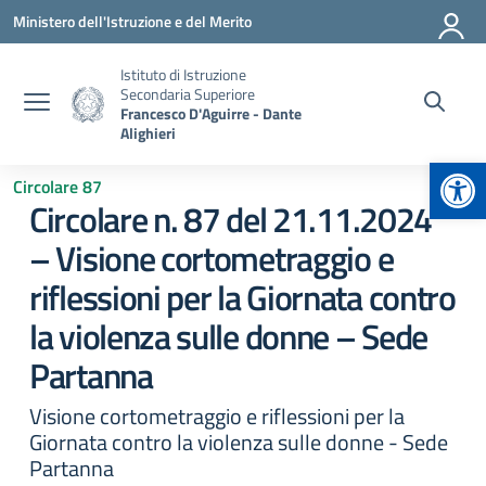
Vai ai contenuti
Vai al menu di navigazione
Vai al footer
Ministero dell'Istruzione e del Merito
Istituto di Istruzione
Secondaria Superiore
Francesco D'Aguirre - Dante
Alighieri
Apr
Circolare 87
Circolare n. 87 del 21.11.2024
– Visione cortometraggio e
riflessioni per la Giornata contro
la violenza sulle donne – Sede
Partanna
Visione cortometraggio e riflessioni per la
Giornata contro la violenza sulle donne - Sede
Partanna