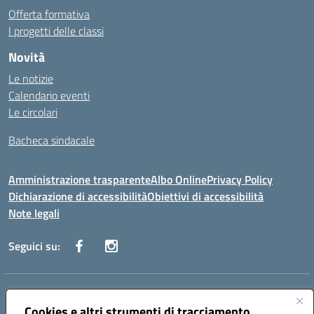
Offerta formativa
I progetti delle classi
Novità
Le notizie
Calendario eventi
Le circolari
Bacheca sindacale
Amministrazione trasparente
Albo Online
Privacy Policy
Dichiarazione di accessibilità
Obiettivi di accessibilità
Note legali
Seguici su:
Indirizzo:
Via San Leonardo - 91018 Salemi
Centralino:
Cookies e altri strumenti di tracciamento
0924 534873 Salemi - 0924534879 Partanna