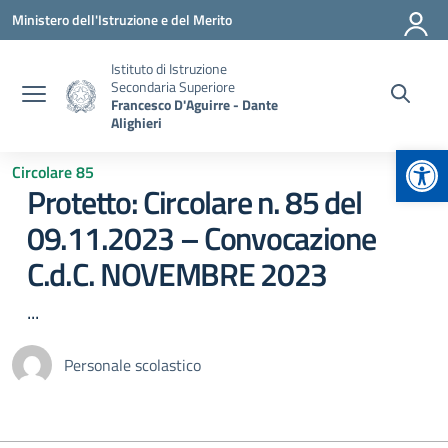
Vai ai contenuti
Vai al menu di navigazione
Vai al footer
Ministero dell'Istruzione e del Merito
Istituto di Istruzione
Secondaria Superiore
Francesco D'Aguirre - Dante
Alighieri
Apr
Circolare 85
Protetto: Circolare n. 85 del
09.11.2023 – Convocazione
C.d.C. NOVEMBRE 2023
...
Personale scolastico