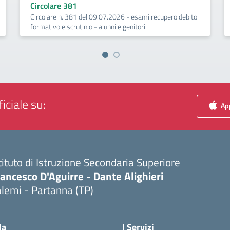
Circolare 381
Circolare n. 381 del 09.07.2026 - esami recupero debito
formativo e scrutinio - alunni e genitori
iciale su:
App
tituto di Istruzione Secondaria Superiore
ancesco D'Aguirre - Dante Alighieri
lemi - Partanna (TP)
Visita la pagina iniziale della scuola
la
I Servizi