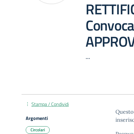
RETTIF
Convoca
APPROV
...
Stampa / Condividi
Questo 
Argomenti
inseris
Circolari
Passwo