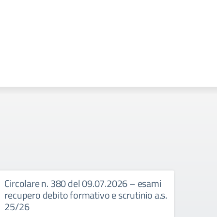
Circolare n. 380 del 09.07.2026 – esami
Circ
recupero debito formativo e scrutinio a.s.
Dispo
25/26
Circo