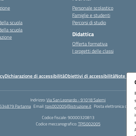
zione
Personale scolastico
Famiglie e studenti
della scuola
Percorsi di studio
della scuola
Didattica
azione
Offerta formativa
I progetti delle classi
icy
Dichiarazione di accessibilità
Obiettivi di accessibilità
Note legal
Indirizzo:
Via San Leonardo - 91018 Salemi
534879 Partanna
Email:
tpis002005@istruzione.it
Posta elettronica certif
Codice fiscale: 90000320813
Codice meccanografico:
TPIS002005