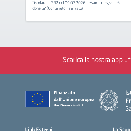
Circolare n. 382 del 09.07.2026 - esami integrati e/o
idoneita' (Contenuto riservato)
Scarica la nostra app uff
Is
Fr
Sa
— 
Link Esterni
La Scuo