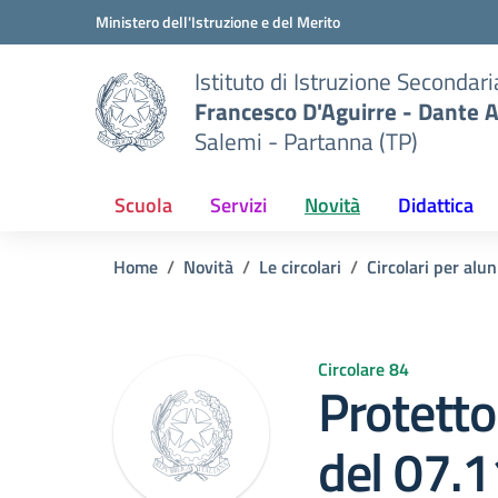
Vai ai contenuti
Vai al menu di navigazione
Vai al footer
Ministero dell'Istruzione e del Merito
Istituto di Istruzione Secondar
Francesco D'Aguirre - Dante A
Salemi - Partanna (TP)
Scuola
Servizi
Novità
Didattica
Home
Novità
Le circolari
Circolari per alun
Circolare 84
Protetto
del 07.