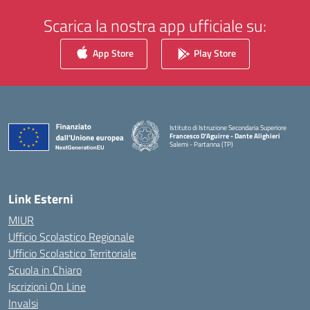
Scarica la nostra app ufficiale su:
App Store
Play Store
Istituto di Istruzione Secondaria Superiore
Francesco D'Aguirre - Dante Alighieri
Salemi - Partanna (TP)
— Visita la pagina iniziale della scuola
Link Esterni
MIUR
Ufficio Scolastico Regionale
Ufficio Scolastico Territoriale
Scuola in Chiaro
Iscrizioni On Line
Invalsi