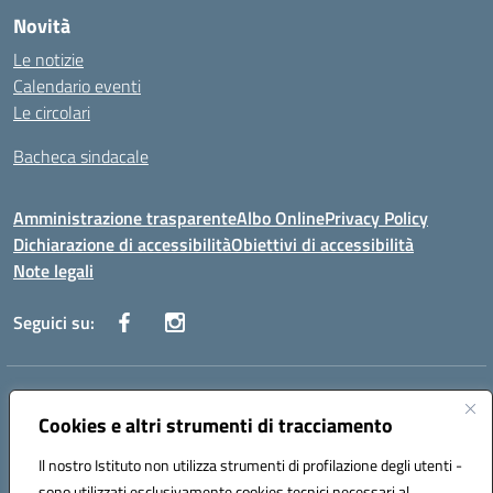
Novità
Le notizie
Calendario eventi
Le circolari
Bacheca sindacale
Amministrazione trasparente
Albo Online
Privacy Policy
Dichiarazione di accessibilità
Obiettivi di accessibilità
Note legali
Seguici su:
Indirizzo:
Via San Leonardo - 91018 Salemi
Centralino:
Cookies e altri strumenti di tracciamento
0924 534873 Salemi - 0924534879 Partanna
Email:
tpis002005@istruzione.it
Il nostro Istituto non utilizza strumenti di profilazione degli utenti -
Posta elettronica certificata (PEC):
tpis002005@pec.istruzione.it
sono utilizzati esclusivamente cookies tecnici necessari al