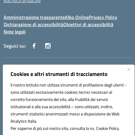
Bacheca sindacale
Amministrazione trasparente
Albo Online
Privacy Policy
Dichiarazione di accessibilità
Obiettivi di accessibilità
Note legali
Seguici su:
Indirizzo:
Via San Leonardo - 91018 Salemi
Centralino:
Cookies e altri strumenti di tracciamento
0924 534873 Salemi - 0924534879 Partanna
Email:
tpis002005@istruzione.it
Il nostro Istituto non utilizza strumenti di profilazione degli utenti -
Posta elettronica certificata (PEC):
tpis002005@pec.istruzione.it
sono utilizzati esclusivamente cookies tecnici necessari al
Codice fiscale: 90000320813
corretto funzionamento del sito, alla fruibilità dei servizi
Codice meccanografico:
TPIS002005
istituzionali e alla sua accessibilità – sono utilizzati, inoltre,
strumenti statistici anonimizzati messi a disposizione da Web
Analytics Italia.
Hosting & Powered by 3D Solution S.r.l.
Per saperne di più sul nostro sito, consulta la ns. Cookie Policy.
Concept & Design by Designers Italia