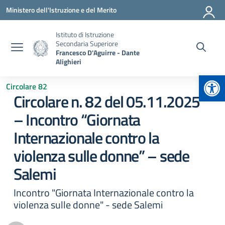
Vai ai contenuti
Vai al menu di navigazione
Vai al footer
Ministero dell'Istruzione e del Merito
Istituto di Istruzione
Secondaria Superiore
Francesco D'Aguirre - Dante
Alighieri
Apr
Circolare 82
Circolare n. 82 del 05.11.2025
– Incontro “Giornata
Internazionale contro la
violenza sulle donne” – sede
Salemi
Incontro "Giornata Internazionale contro la
violenza sulle donne" - sede Salemi