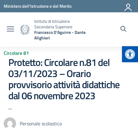
Vai ai contenuti
Vai al menu di navigazione
Vai al footer
Ministero dell'Istruzione e del Merito
Istituto di Istruzione
Secondaria Superiore
Francesco D'Aguirre - Dante
Alighieri
Apr
Circolare 81
Protetto: Circolare n.81 del
03/11/2023 – Orario
provvisorio attività didattiche
dal 06 novembre 2023
...
Personale scolastico