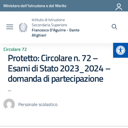
Vai ai contenuti
Vai al menu di navigazione
Vai al footer
Ministero dell'Istruzione e del Merito
Istituto di Istruzione
Secondaria Superiore
Francesco D'Aguirre - Dante
Alighieri
Apr
Circolare 72
Protetto: Circolare n. 72 –
Esami di Stato 2023_2024 –
domanda di partecipazione
...
Personale scolastico