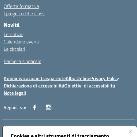
Offerta formativa
I progetti delle classi
Novità
Le notizie
Calendario eventi
Le circolari
Bacheca sindacale
Amministrazione trasparente
Albo Online
Privacy Policy
Dichiarazione di accessibilità
Obiettivi di accessibilità
Note legali
Seguici su:
Indirizzo:
Via San Leonardo - 91018 Salemi
Centralino:
Cookies e altri strumenti di tracciamento
0924 534873 Salemi - 0924534879 Partanna