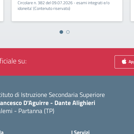
Circolare n. 382 del 09.07.2026 - esami integrati e/o
idoneita' (Contenuto riservato)
iciale su:
App
tituto di Istruzione Secondaria Superiore
ancesco D'Aguirre - Dante Alighieri
lemi - Partanna (TP)
Visita la pagina iniziale della scuola
la
I Servizi