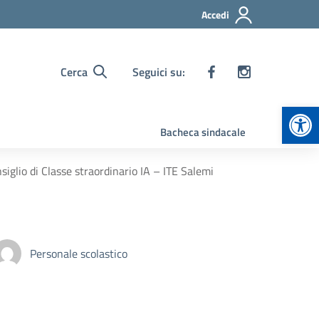
Accedi
Cerca
Seguici su:
Apr
Bacheca sindacale
iglio di Classe straordinario IA – ITE Salemi
Personale scolastico