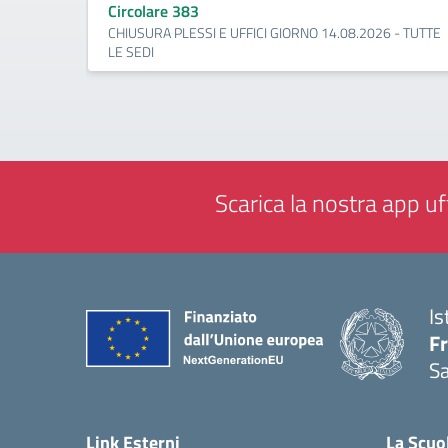
Circolare 383
CHIUSURA PLESSI E UFFICI GIORNO 14.08.2026 - TUTTE
LE SEDI
Scarica la nostra app uff
Is
Fr
Sa
— 
Link Esterni
La Scuo