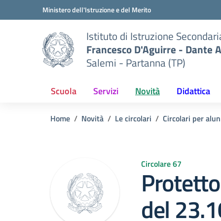
Vai ai contenuti
Vai al menu di navigazione
Vai al footer
Ministero dell'Istruzione e del Merito
Istituto di Istruzione Secondar
Francesco D'Aguirre - Dante A
Salemi - Partanna (TP)
Scuola
Servizi
Novità
Didattica
Home
Novità
Le circolari
Circolari per alun
Circolare 67
Protetto
del 23.