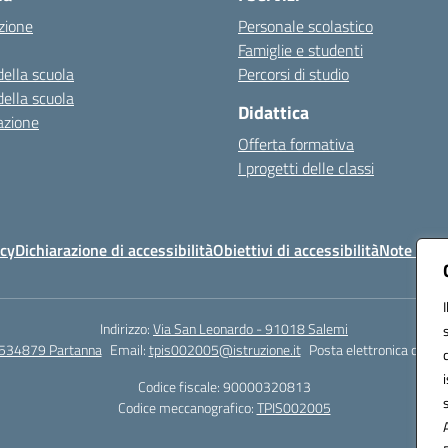
zione
Personale scolastico
Famiglie e studenti
della scuola
Percorsi di studio
della scuola
Didattica
azione
Offerta formativa
I progetti delle classi
icy
Dichiarazione di accessibilità
Obiettivi di accessibilità
Note legal
Indirizzo:
Via San Leonardo - 91018 Salemi
534879 Partanna
Email:
tpis002005@istruzione.it
Posta elettronica certif
Codice fiscale: 90000320813
Codice meccanografico:
TPIS002005