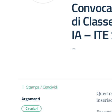
Convoca
di Class
IA – ITE
...
Stampa / Condividi
Questo 
Argomenti
inseris
Circolari
Passwo