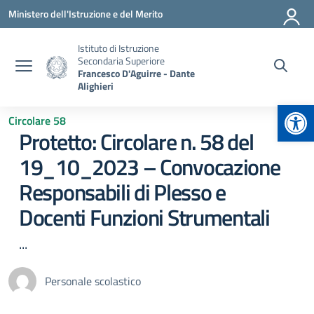
Vai ai contenuti
Vai al menu di navigazione
Vai al footer
Ministero dell'Istruzione e del Merito
Istituto di Istruzione
Secondaria Superiore
Francesco D'Aguirre - Dante
Alighieri
Apr
Circolare 58
Protetto: Circolare n. 58 del
19_10_2023 – Convocazione
Responsabili di Plesso e
Docenti Funzioni Strumentali
...
Personale scolastico