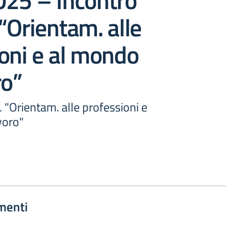
025 – Incontro
“Orientam. alle
oni e al mondo
ro”
 "Orientam. alle professioni e
voro"
menti