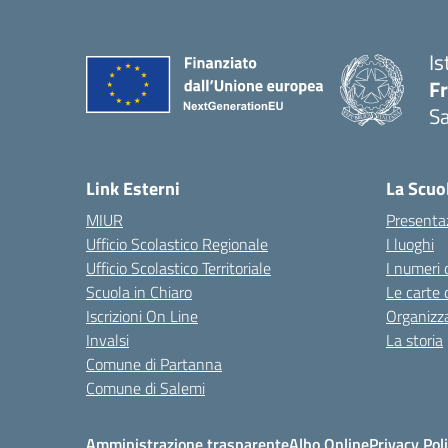
Is
Fr
Sa
— 
Link Esterni
La Scuo
MIUR
Presenta
Ufficio Scolastico Regionale
I luoghi
Ufficio Scolastico Territoriale
I numeri 
Scuola in Chiaro
Le carte 
Iscrizioni On Line
Organizz
Invalsi
La storia
Comune di Partanna
Comune di Salemi
Amministrazione trasparente
Albo Online
Privacy Pol