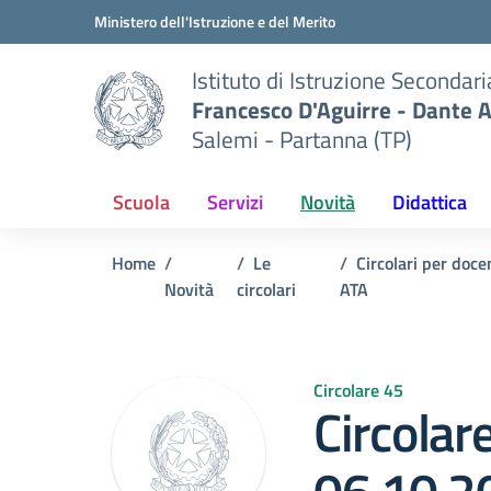
Vai ai contenuti
Vai al menu di navigazione
Vai al footer
Ministero dell'Istruzione e del Merito
Istituto di Istruzione Secondar
Francesco D'Aguirre - Dante A
Salemi - Partanna (TP)
Scuola
Servizi
Novità
Didattica
Home
Le
Circolari per doce
Novità
circolari
ATA
Circolare 45
Circolare