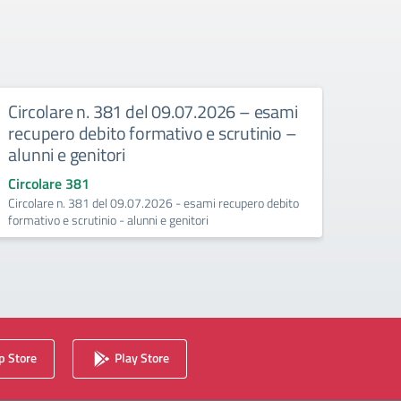
Circolare n. 381 del 09.07.2026 – esami
Circ
recupero debito formativo e scrutinio –
recup
alunni e genitori
25/
Circolare 381
Circo
Circolare n. 381 del 09.07.2026 - esami recupero debito
Esami 
formativo e scrutinio - alunni e genitori
(Conte
 Store
Play Store