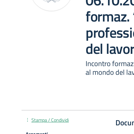
06.10.2
formaz. 
professi
del lavo
Incontro formaz.
al mondo del la
Stampa / Condividi
Docu