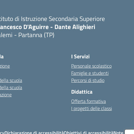
tituto di Istruzione Secondaria Superiore
ancesco D'Aguirre - Dante Alighieri
lemi - Partanna (TP)
Visita la pagina iniziale della scuola
la
I Servizi
zione
Personale scolastico
Famiglie e studenti
della scuola
Percorsi di studio
della scuola
Didattica
azione
Offerta formativa
I progetti delle classi
icy
Dichiarazione di accessibilità
Obiettivi di accessibilità
Note legal