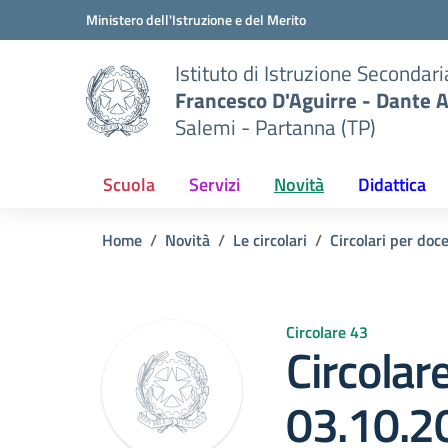
Vai ai contenuti
Vai al menu di navigazione
Vai al footer
Ministero dell'Istruzione e del Merito
Istituto di Istruzione Secondar
Francesco D'Aguirre - Dante A
Salemi - Partanna (TP)
Scuola
Servizi
Novità
Didattica
Home
Novità
Le circolari
Circolari per doc
Circolare 43
Circolare
03.10.2