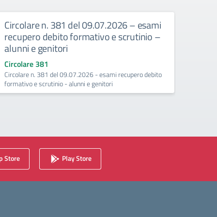
Circolare n. 381 del 09.07.2026 – esami
Circ
recupero debito formativo e scrutinio –
recup
alunni e genitori
25/
Circolare 381
Circo
Circolare n. 381 del 09.07.2026 - esami recupero debito
Esami 
formativo e scrutinio - alunni e genitori
(Conte
 Store
Play Store