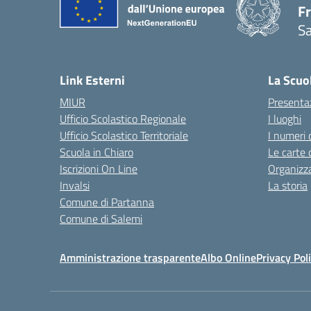
Fr
Sa
— 
Link Esterni
La Scuo
MIUR
Presenta
Ufficio Scolastico Regionale
I luoghi
Ufficio Scolastico Territoriale
I numeri 
Scuola in Chiaro
Le carte 
Iscrizioni On Line
Organizz
Invalsi
La storia
Comune di Partanna
Comune di Salemi
Amministrazione trasparente
Albo Online
Privacy Pol