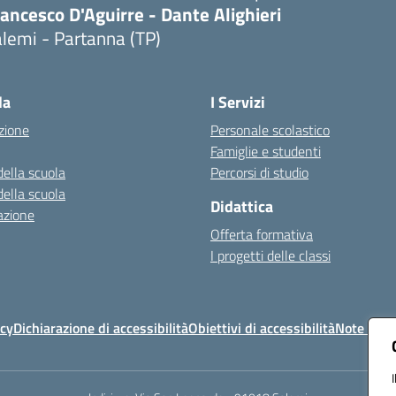
ancesco D'Aguirre - Dante Alighieri
lemi - Partanna (TP)
Visita la pagina iniziale della scuola
la
I Servizi
zione
Personale scolastico
Famiglie e studenti
della scuola
Percorsi di studio
della scuola
Didattica
azione
Offerta formativa
I progetti delle classi
icy
Dichiarazione di accessibilità
Obiettivi di accessibilità
Note legal