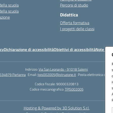
della scuola
Percorsi di studio
della scuola
Didattica
azione
Offerta formativa
I progetti delle classi
icy
Dichiarazione di accessibilità
Obiettivi di accessibilità
Note legal
Indirizzo:
Via San Leonardo - 91018 Salemi
534879 Partanna
Email:
tpis002005@istruzione.it
Posta elettronica certif
Codice fiscale: 90000320813
Codice meccanografico:
TPIS002005
Hosting & Powered by 3D Solution S.r.l.