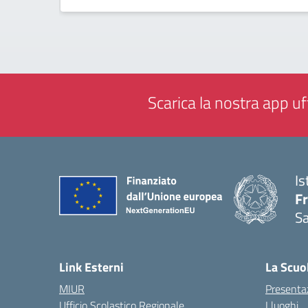
Scarica la nostra app uff
Is
Fr
Sa
— 
Link Esterni
La Scuo
MIUR
Presenta
Ufficio Scolastico Regionale
I luoghi