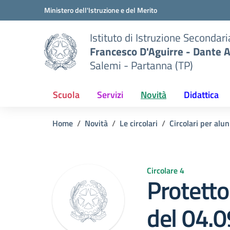
Vai ai contenuti
Vai al menu di navigazione
Vai al footer
Ministero dell'Istruzione e del Merito
Istituto di Istruzione Secondar
Francesco D'Aguirre - Dante A
Salemi - Partanna (TP)
Scuola
Servizi
Novità
Didattica
Home
Novità
Le circolari
Circolari per alun
Circolare 4
Protetto:
del 04.