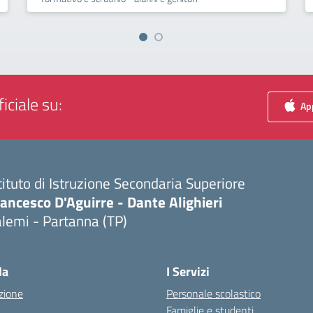
iciale su:
App
tituto di Istruzione Secondaria Superiore
ancesco D'Aguirre - Dante Alighieri
lemi - Partanna (TP)
Visita la pagina iniziale della scuola
la
I Servizi
zione
Personale scolastico
Famiglie e studenti