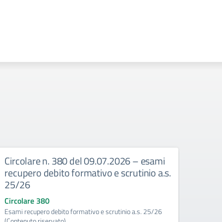
Circolare n. 380 del 09.07.2026 – esami
Circ
recupero debito formativo e scrutinio a.s.
Dispo
25/26
Circo
Circola
Circolare 380
eccede
Esami recupero debito formativo e scrutinio a.s. 25/26
(Contenuto riservato)