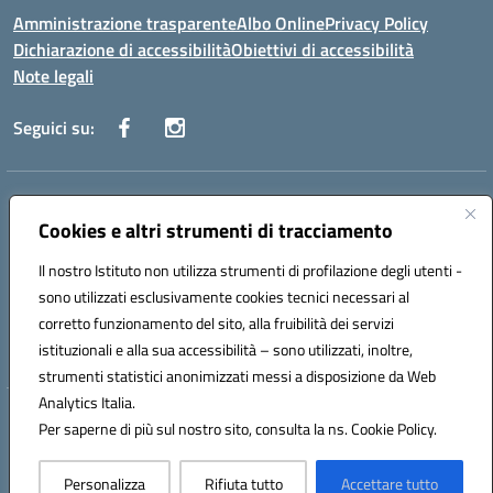
Amministrazione trasparente
Albo Online
Privacy Policy
Dichiarazione di accessibilità
Obiettivi di accessibilità
Note legali
Seguici su:
Indirizzo:
Via San Leonardo - 91018 Salemi
Centralino:
Cookies e altri strumenti di tracciamento
0924 534873 Salemi - 0924534879 Partanna
Email:
tpis002005@istruzione.it
Il nostro Istituto non utilizza strumenti di profilazione degli utenti -
Posta elettronica certificata (PEC):
tpis002005@pec.istruzione.it
sono utilizzati esclusivamente cookies tecnici necessari al
Codice fiscale: 90000320813
corretto funzionamento del sito, alla fruibilità dei servizi
Codice meccanografico:
TPIS002005
istituzionali e alla sua accessibilità – sono utilizzati, inoltre,
strumenti statistici anonimizzati messi a disposizione da Web
Analytics Italia.
Hosting & Powered by 3D Solution S.r.l.
Per saperne di più sul nostro sito, consulta la ns. Cookie Policy.
Concept & Design by Designers Italia
Personalizza
Rifiuta tutto
Accettare tutto