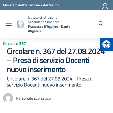
Vai ai contenuti
Vai al menu di navigazione
Vai al footer
Ministero dell'Istruzione e del Merito
Istituto di Istruzione
Secondaria Superiore
Francesco D'Aguirre - Dante
Alighieri
Apr
Circolare 367
Circolare n. 367 del 27.08.2024
– Presa di servizio Docenti
nuovo inserimento
Circolare n. 367 del 27.08.2024 - Presa di
servizio Docenti nuovo inserimento
Personale scolastico