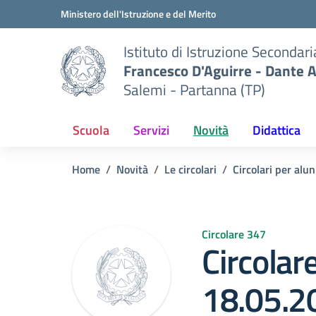
Vai ai contenuti
Vai al menu di navigazione
Vai al footer
Ministero dell'Istruzione e del Merito
Istituto di Istruzione Secondar
Francesco D'Aguirre - Dante A
Salemi - Partanna (TP)
Scuola
Servizi
Novità
Didattica
Home
Novità
Le circolari
Circolari per alun
Circolare 347
Circolar
18.05.2