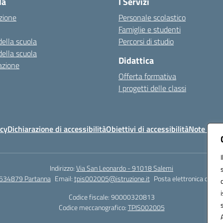
la
I Servizi
zione
Personale scolastico
Famiglie e studenti
della scuola
Percorsi di studio
della scuola
Didattica
azione
Offerta formativa
I progetti delle classi
icy
Dichiarazione di accessibilità
Obiettivi di accessibilità
Note legal
Indirizzo:
Via San Leonardo - 91018 Salemi
534879 Partanna
Email:
tpis002005@istruzione.it
Posta elettronica certif
Codice fiscale: 90000320813
Codice meccanografico:
TPIS002005