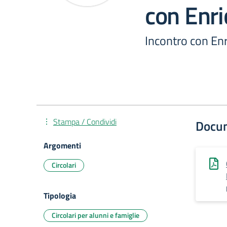
con Enr
Incontro con En
Stampa / Condividi
Docu
Argomenti
Circolari
Tipologia
Circolari per alunni e famiglie