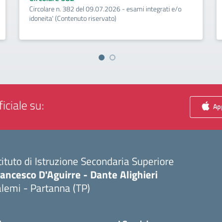
Circolare n. 382 del 09.07.2026 - esami integrati e/o
idoneita' (Contenuto riservato)
iciale su:
App
tituto di Istruzione Secondaria Superiore
ancesco D'Aguirre - Dante Alighieri
lemi - Partanna (TP)
Visita la pagina iniziale della scuola