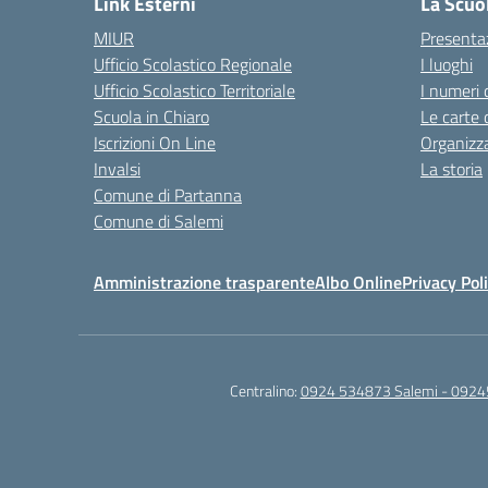
Link Esterni
La Scuo
MIUR
Presenta
Ufficio Scolastico Regionale
I luoghi
Ufficio Scolastico Territoriale
I numeri 
Scuola in Chiaro
Le carte 
Iscrizioni On Line
Organizz
Invalsi
La storia
Comune di Partanna
Comune di Salemi
Amministrazione trasparente
Albo Online
Privacy Pol
Centralino:
0924 534873 Salemi - 0924