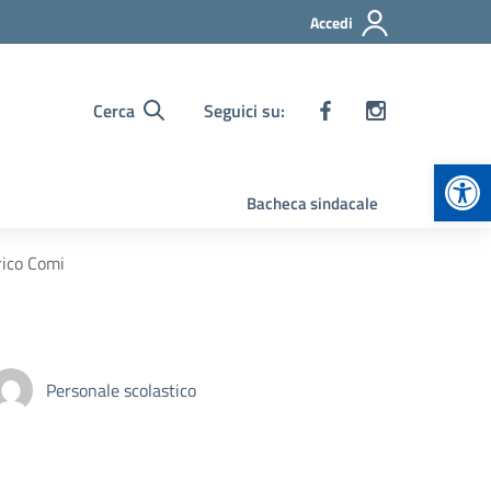
Accedi
Cerca
Seguici su:
Apr
Bacheca sindacale
rico Comi
Personale scolastico