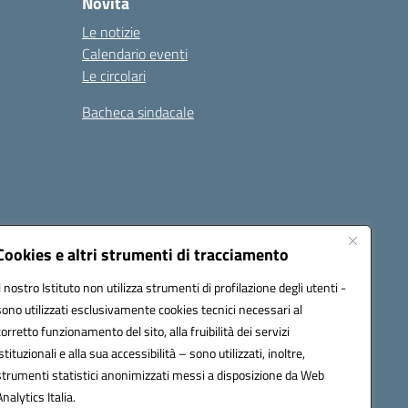
Novità
Le notizie
Calendario eventi
Le circolari
Bacheca sindacale
i
Seguici su:
Cookies e altri strumenti di tracciamento
Il nostro Istituto non utilizza strumenti di profilazione degli utenti -
sono utilizzati esclusivamente cookies tecnici necessari al
icata (PEC):
tpis002005@pec.istruzione.it
corretto funzionamento del sito, alla fruibilità dei servizi
istituzionali e alla sua accessibilità – sono utilizzati, inoltre,
strumenti statistici anonimizzati messi a disposizione da Web
Analytics Italia.