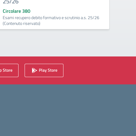
25/26
Circo
Circola
Circolare 380
eccede
Esami recupero debito formativo e scrutinio a.s. 25/26
(Contenuto riservato)
 Store
Play Store