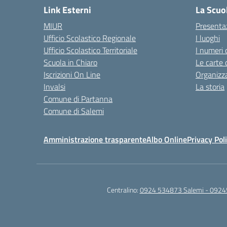
Link Esterni
La Scuo
MIUR
Presenta
Ufficio Scolastico Regionale
I luoghi
Ufficio Scolastico Territoriale
I numeri 
Scuola in Chiaro
Le carte 
Iscrizioni On Line
Organizz
Invalsi
La storia
Comune di Partanna
Comune di Salemi
Amministrazione trasparente
Albo Online
Privacy Pol
Centralino:
0924 534873 Salemi - 0924