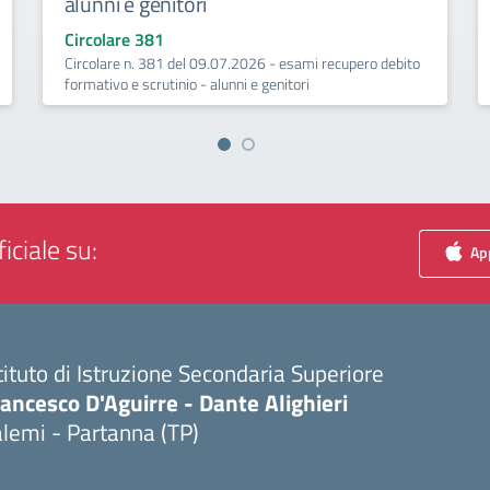
alunni e genitori
Circolare 381
Circolare n. 381 del 09.07.2026 - esami recupero debito
formativo e scrutinio - alunni e genitori
iciale su:
App
tituto di Istruzione Secondaria Superiore
ancesco D'Aguirre - Dante Alighieri
lemi - Partanna (TP)
Visita la pagina iniziale della scuola