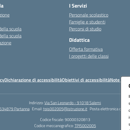
la
I Servizi
zione
Personale scolastico
Famiglie e studenti
della scuola
Percorsi di studio
della scuola
Didattica
azione
Offerta formativa
I progetti delle classi
icy
Dichiarazione di accessibilità
Obiettivi di accessibilità
Note legal
Indirizzo:
Via San Leonardo - 91018 Salemi
534879 Partanna
Email:
tpis002005@istruzione.it
Posta elettronica certif
Codice fiscale: 90000320813
Codice meccanografico:
TPIS002005