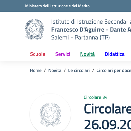
Vai ai contenuti
Vai al menu di navigazione
Vai al footer
Ministero dell'Istruzione e del Merito
Istituto di Istruzione Secondar
Francesco D'Aguirre - Dante A
Salemi - Partanna (TP)
Scuola
Servizi
Novità
Didattica
Home
Novità
Le circolari
Circolari per doc
Circolare 34
Circolare
26.09.2